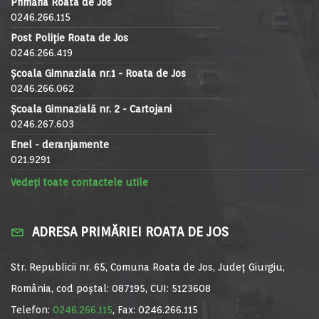
Primăria Roata de Jos
0246.266.115
Post Poliție Roata de Jos
0246.266.419
Școala Gimnaziala nr.1 - Roata de Jos
0246.266.062
Școala Gimnazială nr. 2 - Cartojani
0246.267.603
Enel - deranjamente
021.9291
Vedeți toate contactele utile
ADRESA PRIMĂRIEI ROATA DE JOS
Str. Republicii nr. 65, Comuna Roata de Jos, Județ Giurgiu,
România, cod poștal: 087195, CUI: 5123608
Telefon:
0246.266.115
, Fax: 0246.266.115