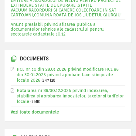
EMITERE A ACORDULUI DE MEDIU PENTRU PROIECTUL ”
EXTINDERE STATIE DE EPURARE ,STATIE
VACUUM,RACORDURI SI CAMERE COLECTOARE IN SAT
CARTOJANI,COMUNA ROATA DE JOS ,JUDETUL GIURGIU”
Anunt prealabil privind afisarea publica a
documentelor tehnice ale cadastrului pentru
sectoarele cadastrale 10,12
DOCUMENTS
HCL nr. 10 din 28.01.2026 privind modificare HCL 86
din 30.01.2025 privind aprobare taxe si impozite
locale 2026
(547 kB)
Hotararea nr 86/30.12.2025 privind indexarea,
stabilirea si aprobarea impozitelor, taxelor si tarifelor
locale
(1 MB)
Vezi toate documentele