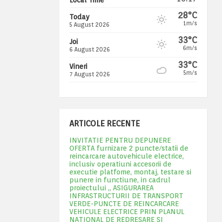
28°C
Today
1m/s
5 August 2026
33°C
Joi
6m/s
6 August 2026
33°C
Vineri
5m/s
7 August 2026
ARTICOLE RECENTE
INVITATIE PENTRU DEPUNERE
OFERTA furnizare 2 puncte/statii de
reincarcare autovehicule electrice,
inclusiv operatiuni accesorii de
executie platfome, montaj, testare si
punere in functiune, in cadrul
proiectului „ ASIGURAREA
INFRASTRUCTURII DE TRANSPORT
VERDE-PUNCTE DE REINCARCARE
VEHICULE ELECTRICE PRIN PLANUL
NATIONAL DE REDRESARE SI