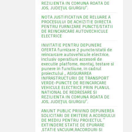
REZILIENTA IN COMUNA ROATA DE
JOS, JUDEŢUL GIURGIU”.
NOTA JUSTIFICATIVA DE RELUARE A
PROCESULUI DE ACHIZITIE DIRECTA
PENTRU FURNIZARE PUNCTE/STATII
DE REINCARCARE AUTOVECHICULE
ELECTRICE
INVITATIE PENTRU DEPUNERE
OFERTA furnizare 2 puncte/statii de
reincarcare autovehicule electrice,
inclusiv operatiuni accesorii de
executie platfome, montaj, testare si
punere in functiune, in cadrul
proiectului „ ASIGURAREA
INFRASTRUCTURII DE TRANSPORT
VERDE-PUNCTE DE REINCARCARE
VEHICULE ELECTRICE PRIN PLANUL
NATIONAL DE REDRESARE SI
REZILIENTA IN COMUNA ROATA DE
JOS, JUDEŢUL GIURGIU”.
ANUNT PUBLIC PRIVIND DEPUNEREA
SOLICITARI DE EMITERE A ACORDULUI
DE MEDIU PENTRU PROIECTUL ”
EXTINDERE STATIE DE EPURARE
,STATIE VACUUM,RACORDURI SI