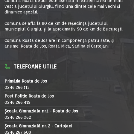
Comuna Roata de Jos este aşezată în extremitatea de nord
vest a judeţului Giurgiu, fiind una dintre cele mai vechi şi
dinamice aşezări.
Comuna se află la 90 de km de reşedinţa judeţului,
municipiul Giurgiu, şi la aproximativ 50 de km de Bucureşti.
Comuna Roata de Jos are în componență patru sate, și
anume: Roata de Jos, Roata Mica, Sadina si Cartojani.
TELEFOANE UTILE
Primăria Roata de Jos
0246.266.115
Post Poliție Roata de Jos
0246.266.419
Școala Gimnaziala nr.1 - Roata de Jos
0246.266.062
Școala Gimnazială nr. 2 - Cartojani
0246.267.603