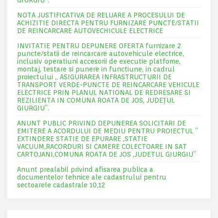
GIURGIU”.
NOTA JUSTIFICATIVA DE RELUARE A PROCESULUI DE
ACHIZITIE DIRECTA PENTRU FURNIZARE PUNCTE/STATII
DE REINCARCARE AUTOVECHICULE ELECTRICE
INVITATIE PENTRU DEPUNERE OFERTA furnizare 2
puncte/statii de reincarcare autovehicule electrice,
inclusiv operatiuni accesorii de executie platfome,
montaj, testare si punere in functiune, in cadrul
proiectului „ ASIGURAREA INFRASTRUCTURII DE
TRANSPORT VERDE-PUNCTE DE REINCARCARE VEHICULE
ELECTRICE PRIN PLANUL NATIONAL DE REDRESARE SI
REZILIENTA IN COMUNA ROATA DE JOS, JUDEŢUL
GIURGIU”.
ANUNT PUBLIC PRIVIND DEPUNEREA SOLICITARI DE
EMITERE A ACORDULUI DE MEDIU PENTRU PROIECTUL ”
EXTINDERE STATIE DE EPURARE ,STATIE
VACUUM,RACORDURI SI CAMERE COLECTOARE IN SAT
CARTOJANI,COMUNA ROATA DE JOS ,JUDETUL GIURGIU”
Anunt prealabil privind afisarea publica a
documentelor tehnice ale cadastrului pentru
sectoarele cadastrale 10,12