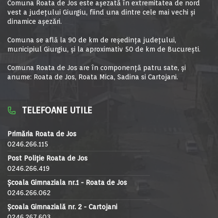
Comuna Roata de Jos este aşezată în extremitatea de nord
vest a judeţului Giurgiu, fiind una dintre cele mai vechi şi
dinamice aşezări.
Comuna se află la 90 de km de reşedinţa judeţului,
municipiul Giurgiu, şi la aproximativ 50 de km de Bucureşti.
Comuna Roata de Jos are în componență patru sate, și
anume: Roata de Jos, Roata Mica, Sadina si Cartojani.
TELEFOANE UTILE
Primăria Roata de Jos
0246.266.115
Post Poliție Roata de Jos
0246.266.419
Școala Gimnaziala nr.1 - Roata de Jos
0246.266.062
Școala Gimnazială nr. 2 - Cartojani
0246.267.603