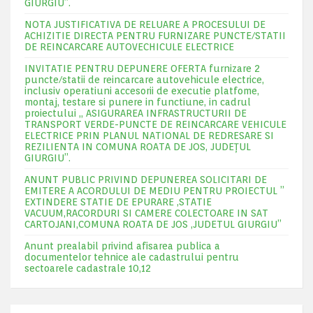
GIURGIU”.
NOTA JUSTIFICATIVA DE RELUARE A PROCESULUI DE
ACHIZITIE DIRECTA PENTRU FURNIZARE PUNCTE/STATII
DE REINCARCARE AUTOVECHICULE ELECTRICE
INVITATIE PENTRU DEPUNERE OFERTA furnizare 2
puncte/statii de reincarcare autovehicule electrice,
inclusiv operatiuni accesorii de executie platfome,
montaj, testare si punere in functiune, in cadrul
proiectului „ ASIGURAREA INFRASTRUCTURII DE
TRANSPORT VERDE-PUNCTE DE REINCARCARE VEHICULE
ELECTRICE PRIN PLANUL NATIONAL DE REDRESARE SI
REZILIENTA IN COMUNA ROATA DE JOS, JUDEŢUL
GIURGIU”.
ANUNT PUBLIC PRIVIND DEPUNEREA SOLICITARI DE
EMITERE A ACORDULUI DE MEDIU PENTRU PROIECTUL ”
EXTINDERE STATIE DE EPURARE ,STATIE
VACUUM,RACORDURI SI CAMERE COLECTOARE IN SAT
CARTOJANI,COMUNA ROATA DE JOS ,JUDETUL GIURGIU”
Anunt prealabil privind afisarea publica a
documentelor tehnice ale cadastrului pentru
sectoarele cadastrale 10,12