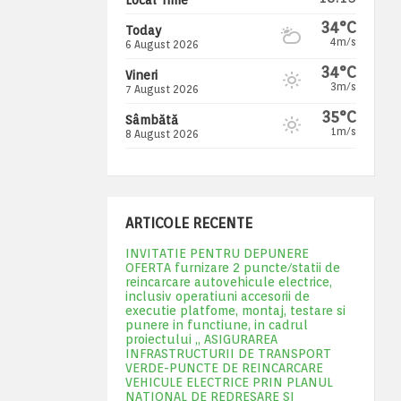
34°C
Today
4m/s
6 August 2026
34°C
Vineri
3m/s
7 August 2026
35°C
Sâmbătă
1m/s
8 August 2026
ARTICOLE RECENTE
INVITATIE PENTRU DEPUNERE
OFERTA furnizare 2 puncte/statii de
reincarcare autovehicule electrice,
inclusiv operatiuni accesorii de
executie platfome, montaj, testare si
punere in functiune, in cadrul
proiectului „ ASIGURAREA
INFRASTRUCTURII DE TRANSPORT
VERDE-PUNCTE DE REINCARCARE
VEHICULE ELECTRICE PRIN PLANUL
NATIONAL DE REDRESARE SI