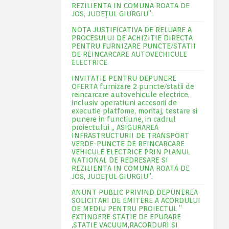
REZILIENTA IN COMUNA ROATA DE
JOS, JUDEŢUL GIURGIU”.
NOTA JUSTIFICATIVA DE RELUARE A
PROCESULUI DE ACHIZITIE DIRECTA
PENTRU FURNIZARE PUNCTE/STATII
DE REINCARCARE AUTOVECHICULE
ELECTRICE
INVITATIE PENTRU DEPUNERE
OFERTA furnizare 2 puncte/statii de
reincarcare autovehicule electrice,
inclusiv operatiuni accesorii de
executie platfome, montaj, testare si
punere in functiune, in cadrul
proiectului „ ASIGURAREA
INFRASTRUCTURII DE TRANSPORT
VERDE-PUNCTE DE REINCARCARE
VEHICULE ELECTRICE PRIN PLANUL
NATIONAL DE REDRESARE SI
REZILIENTA IN COMUNA ROATA DE
JOS, JUDEŢUL GIURGIU”.
ANUNT PUBLIC PRIVIND DEPUNEREA
SOLICITARI DE EMITERE A ACORDULUI
DE MEDIU PENTRU PROIECTUL ”
EXTINDERE STATIE DE EPURARE
,STATIE VACUUM,RACORDURI SI