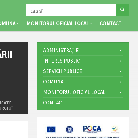
OMUNA
MONITORUL OFICIAL LOCAL
CONTACT
ADMINISTRAȚIE
RII
INTERES PUBLIC
SERVICII PUBLICE
COMUNA
MONITORUL OFICIAL LOCAL
CONTACT
FICATE
URGIU”