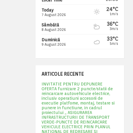
24°C
Today
1m/s
7 August 2026
36°C
Sâmbătă
3m/s
8 August 2026
33°C
Duminică
5m/s
9 August 2026
ARTICOLE RECENTE
INVITATIE PENTRU DEPUNERE
OFERTA furnizare 2 puncte/statii de
reincarcare autovehicule electrice,
inclusiv operatiuni accesorii de
executie platfome, montaj, testare si
punere in functiune, in cadrul
proiectului „ ASIGURAREA
INFRASTRUCTURII DE TRANSPORT
VERDE-PUNCTE DE REINCARCARE
VEHICULE ELECTRICE PRIN PLANUL
NATIONAL DE REDRESARE SI