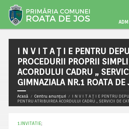
ADMI
I N V I T A Ţ I E PENTRU DE
PROCEDURII PROPRII SIMPLI
ACORDULUI CADRU „ SERVIC
GIMNAZIALA NR.1 ROATA DE 
Acasă
Centru anunțuri
I N V I T A Ţ I E PENTRU D
PENTRU ATRIBUIREA ACORDULUI CADRU „ SERVICII DE CA
1.INVITATIE
;