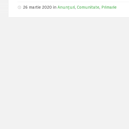
26 martie 2020 in
Anunțuri
,
Comunitate
,
Primarie