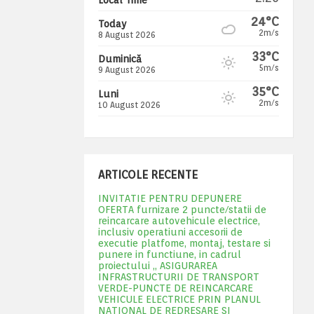
24°C
Today
2m/s
8 August 2026
33°C
Duminică
5m/s
9 August 2026
35°C
Luni
2m/s
10 August 2026
ARTICOLE RECENTE
INVITATIE PENTRU DEPUNERE
OFERTA furnizare 2 puncte/statii de
reincarcare autovehicule electrice,
inclusiv operatiuni accesorii de
executie platfome, montaj, testare si
punere in functiune, in cadrul
proiectului „ ASIGURAREA
INFRASTRUCTURII DE TRANSPORT
VERDE-PUNCTE DE REINCARCARE
VEHICULE ELECTRICE PRIN PLANUL
NATIONAL DE REDRESARE SI