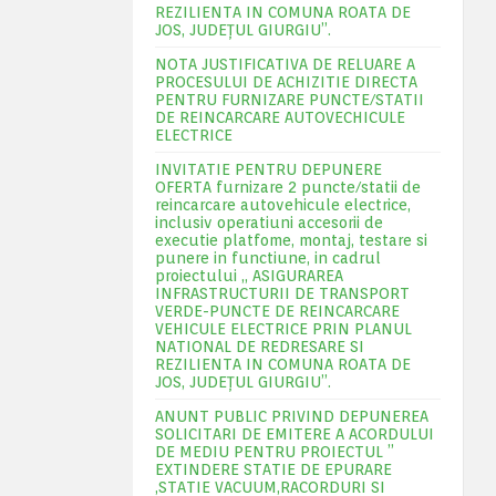
REZILIENTA IN COMUNA ROATA DE
JOS, JUDEŢUL GIURGIU”.
NOTA JUSTIFICATIVA DE RELUARE A
PROCESULUI DE ACHIZITIE DIRECTA
PENTRU FURNIZARE PUNCTE/STATII
DE REINCARCARE AUTOVECHICULE
ELECTRICE
INVITATIE PENTRU DEPUNERE
OFERTA furnizare 2 puncte/statii de
reincarcare autovehicule electrice,
inclusiv operatiuni accesorii de
executie platfome, montaj, testare si
punere in functiune, in cadrul
proiectului „ ASIGURAREA
INFRASTRUCTURII DE TRANSPORT
VERDE-PUNCTE DE REINCARCARE
VEHICULE ELECTRICE PRIN PLANUL
NATIONAL DE REDRESARE SI
REZILIENTA IN COMUNA ROATA DE
JOS, JUDEŢUL GIURGIU”.
ANUNT PUBLIC PRIVIND DEPUNEREA
SOLICITARI DE EMITERE A ACORDULUI
DE MEDIU PENTRU PROIECTUL ”
EXTINDERE STATIE DE EPURARE
,STATIE VACUUM,RACORDURI SI