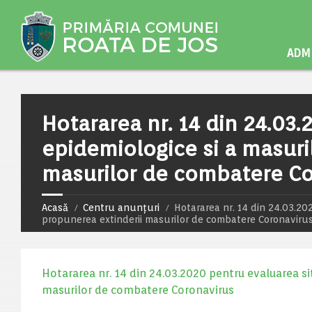
ADMI
Hotararea nr. 14 din 24.03.
epidemiologice si a masuri
masurilor de combatere Co
Acasă
Centru anunțuri
Hotararea nr. 14 din 24.03.20
propunerea extinderii masurilor de combatere Coronaviru
Hotararea nr. 14 din 24.03.2020 pentru evaluarea si
masurilor de combatere Coronavirus