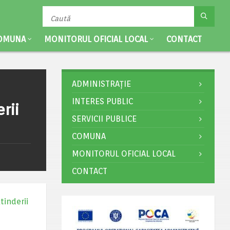
OMUNA
MONITORUL OFICIAL LOCAL
CONTACT
ADMINISTRAȚIE
INTERES PUBLIC
rii
SERVICII PUBLICE
COMUNA
MONITORUL OFICIAL LOCAL
CONTACT
tinderii