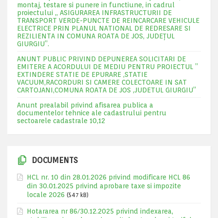
montaj, testare si punere in functiune, in cadrul
proiectului „ ASIGURAREA INFRASTRUCTURII DE
TRANSPORT VERDE-PUNCTE DE REINCARCARE VEHICULE
ELECTRICE PRIN PLANUL NATIONAL DE REDRESARE SI
REZILIENTA IN COMUNA ROATA DE JOS, JUDEŢUL
GIURGIU”.
ANUNT PUBLIC PRIVIND DEPUNEREA SOLICITARI DE
EMITERE A ACORDULUI DE MEDIU PENTRU PROIECTUL ”
EXTINDERE STATIE DE EPURARE ,STATIE
VACUUM,RACORDURI SI CAMERE COLECTOARE IN SAT
CARTOJANI,COMUNA ROATA DE JOS ,JUDETUL GIURGIU”
Anunt prealabil privind afisarea publica a
documentelor tehnice ale cadastrului pentru
sectoarele cadastrale 10,12
DOCUMENTS
HCL nr. 10 din 28.01.2026 privind modificare HCL 86
din 30.01.2025 privind aprobare taxe si impozite
locale 2026
(547 kB)
Hotararea nr 86/30.12.2025 privind indexarea,