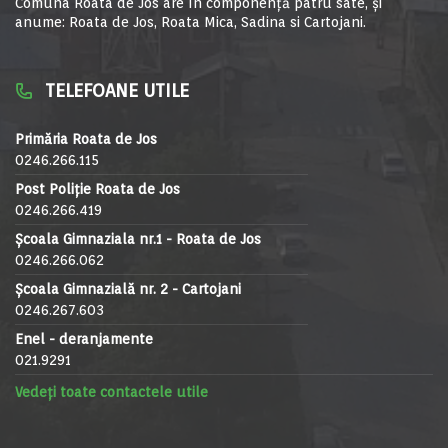
Comuna Roata de Jos are în componență patru sate, și
anume: Roata de Jos, Roata Mica, Sadina si Cartojani.
TELEFOANE UTILE
Primăria Roata de Jos
0246.266.115
Post Poliție Roata de Jos
0246.266.419
Școala Gimnaziala nr.1 - Roata de Jos
0246.266.062
Școala Gimnazială nr. 2 - Cartojani
0246.267.603
Enel - deranjamente
021.9291
Vedeți toate contactele utile