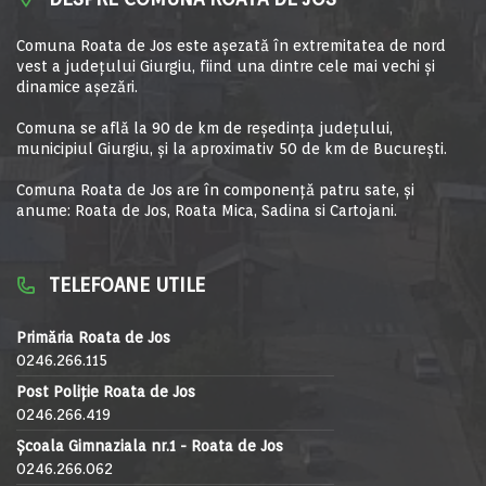
Comuna Roata de Jos este aşezată în extremitatea de nord
vest a judeţului Giurgiu, fiind una dintre cele mai vechi şi
dinamice aşezări.
Comuna se află la 90 de km de reşedinţa judeţului,
municipiul Giurgiu, şi la aproximativ 50 de km de Bucureşti.
Comuna Roata de Jos are în componență patru sate, și
anume: Roata de Jos, Roata Mica, Sadina si Cartojani.
TELEFOANE UTILE
Primăria Roata de Jos
0246.266.115
Post Poliție Roata de Jos
0246.266.419
Școala Gimnaziala nr.1 - Roata de Jos
0246.266.062