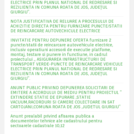
ELECTRICE PRIN PLANUL NATIONAL DE REDRESARE SI
REZILIENTA IN COMUNA ROATA DE JOS, JUDEŢUL
GIURGIU”.
NOTA JUSTIFICATIVA DE RELUARE A PROCESULUI DE
ACHIZITIE DIRECTA PENTRU FURNIZARE PUNCTE/STATII
DE REINCARCARE AUTOVECHICULE ELECTRICE
INVITATIE PENTRU DEPUNERE OFERTA furnizare 2
puncte/statii de reincarcare autovehicule electrice,
inclusiv operatiuni accesorii de executie platfome,
montaj, testare si punere in functiune, in cadrul
proiectului „ ASIGURAREA INFRASTRUCTURII DE
TRANSPORT VERDE-PUNCTE DE REINCARCARE VEHICULE
ELECTRICE PRIN PLANUL NATIONAL DE REDRESARE SI
REZILIENTA IN COMUNA ROATA DE JOS, JUDEŢUL
GIURGIU”.
ANUNT PUBLIC PRIVIND DEPUNEREA SOLICITARI DE
EMITERE A ACORDULUI DE MEDIU PENTRU PROIECTUL ”
EXTINDERE STATIE DE EPURARE ,STATIE
VACUUM,RACORDURI SI CAMERE COLECTOARE IN SAT
CARTOJANI,COMUNA ROATA DE JOS ,JUDETUL GIURGIU”
Anunt prealabil privind afisarea publica a
documentelor tehnice ale cadastrului pentru
sectoarele cadastrale 10,12