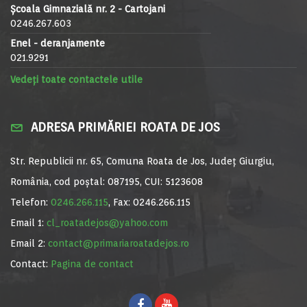
Școala Gimnazială nr. 2 - Cartojani
0246.267.603
Enel - deranjamente
021.9291
Vedeți toate contactele utile
ADRESA PRIMĂRIEI ROATA DE JOS
Str. Republicii nr. 65, Comuna Roata de Jos, Județ Giurgiu,
România, cod poștal: 087195, CUI: 5123608
Telefon:
0246.266.115
, Fax: 0246.266.115
Email 1:
cl_roatadejos@yahoo.com
Email 2:
contact@primariaroatadejos.ro
Contact:
Pagina de contact