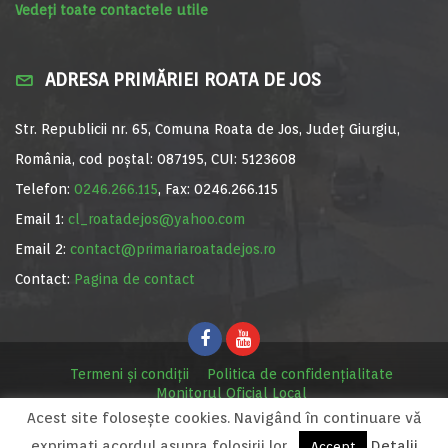
Vedeți toate contactele utile
ADRESA PRIMĂRIEI ROATA DE JOS
Str. Republicii nr. 65, Comuna Roata de Jos, Județ Giurgiu,
România, cod poștal: 087195, CUI: 5123608
Telefon:
0246.266.115
, Fax: 0246.266.115
Email 1:
cl_roatadejos@yahoo.com
Email 2:
contact@primariaroatadejos.ro
Contact:
Pagina de contact
Termeni și condiții
Politica de confidențialitate
Monitorul Oficial Local
Acest site foloseşte cookies. Navigând în continuare vă
© Primăria Roata de Jos, 2020. Site realizat de
MediaDigi.ro
exprimaţi acordul asupra folosirii lor.
Detalii
Accept