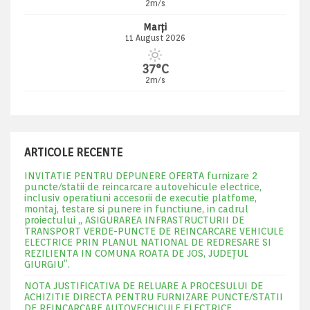
2m/s
Marți
11 August 2026
37°C
2m/s
ARTICOLE RECENTE
INVITATIE PENTRU DEPUNERE OFERTA furnizare 2
puncte/statii de reincarcare autovehicule electrice,
inclusiv operatiuni accesorii de executie platfome,
montaj, testare si punere in functiune, in cadrul
proiectului „ ASIGURAREA INFRASTRUCTURII DE
TRANSPORT VERDE-PUNCTE DE REINCARCARE VEHICULE
ELECTRICE PRIN PLANUL NATIONAL DE REDRESARE SI
REZILIENTA IN COMUNA ROATA DE JOS, JUDEŢUL
GIURGIU”.
NOTA JUSTIFICATIVA DE RELUARE A PROCESULUI DE
ACHIZITIE DIRECTA PENTRU FURNIZARE PUNCTE/STATII
DE REINCARCARE AUTOVECHICULE ELECTRICE