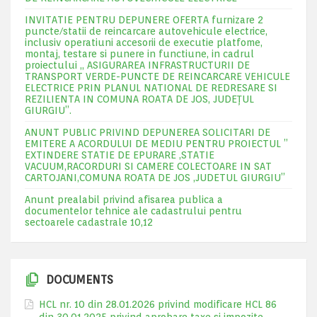
INVITATIE PENTRU DEPUNERE OFERTA furnizare 2
puncte/statii de reincarcare autovehicule electrice,
inclusiv operatiuni accesorii de executie platfome,
montaj, testare si punere in functiune, in cadrul
proiectului „ ASIGURAREA INFRASTRUCTURII DE
TRANSPORT VERDE-PUNCTE DE REINCARCARE VEHICULE
ELECTRICE PRIN PLANUL NATIONAL DE REDRESARE SI
REZILIENTA IN COMUNA ROATA DE JOS, JUDEŢUL
GIURGIU”.
ANUNT PUBLIC PRIVIND DEPUNEREA SOLICITARI DE
EMITERE A ACORDULUI DE MEDIU PENTRU PROIECTUL ”
EXTINDERE STATIE DE EPURARE ,STATIE
VACUUM,RACORDURI SI CAMERE COLECTOARE IN SAT
CARTOJANI,COMUNA ROATA DE JOS ,JUDETUL GIURGIU”
Anunt prealabil privind afisarea publica a
documentelor tehnice ale cadastrului pentru
sectoarele cadastrale 10,12
DOCUMENTS
HCL nr. 10 din 28.01.2026 privind modificare HCL 86