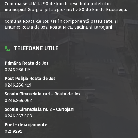
Comuna se află la 90 de km de reşedinţa judeţului,
municipiul Giurgiu, şi la aproximativ 50 de km de Bucureşti.
Comuna Roata de Jos are în componență patru sate, și
anume: Roata de Jos, Roata Mica, Sadina si Cartojani.
TELEFOANE UTILE
Primăria Roata de Jos
0246.266.115
Post Poliție Roata de Jos
0246.266.419
Școala Gimnaziala nr.1 - Roata de Jos
0246.266.062
Școala Gimnazială nr. 2 - Cartojani
0246.267.603
Enel - deranjamente
021.9291