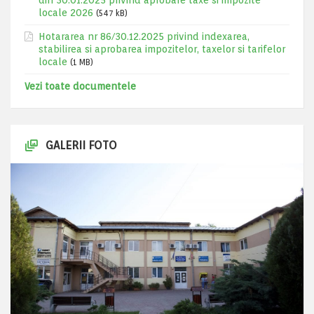
din 30.01.2025 privind aprobare taxe si impozite
locale 2026
(547 kB)
Hotararea nr 86/30.12.2025 privind indexarea,
stabilirea si aprobarea impozitelor, taxelor si tarifelor
locale
(1 MB)
Vezi toate documentele
GALERII FOTO