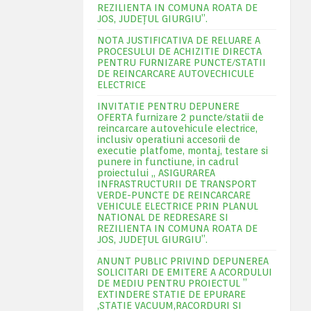
REZILIENTA IN COMUNA ROATA DE
JOS, JUDEŢUL GIURGIU”.
NOTA JUSTIFICATIVA DE RELUARE A
PROCESULUI DE ACHIZITIE DIRECTA
PENTRU FURNIZARE PUNCTE/STATII
DE REINCARCARE AUTOVECHICULE
ELECTRICE
INVITATIE PENTRU DEPUNERE
OFERTA furnizare 2 puncte/statii de
reincarcare autovehicule electrice,
inclusiv operatiuni accesorii de
executie platfome, montaj, testare si
punere in functiune, in cadrul
proiectului „ ASIGURAREA
INFRASTRUCTURII DE TRANSPORT
VERDE-PUNCTE DE REINCARCARE
VEHICULE ELECTRICE PRIN PLANUL
NATIONAL DE REDRESARE SI
REZILIENTA IN COMUNA ROATA DE
JOS, JUDEŢUL GIURGIU”.
ANUNT PUBLIC PRIVIND DEPUNEREA
SOLICITARI DE EMITERE A ACORDULUI
DE MEDIU PENTRU PROIECTUL ”
EXTINDERE STATIE DE EPURARE
,STATIE VACUUM,RACORDURI SI