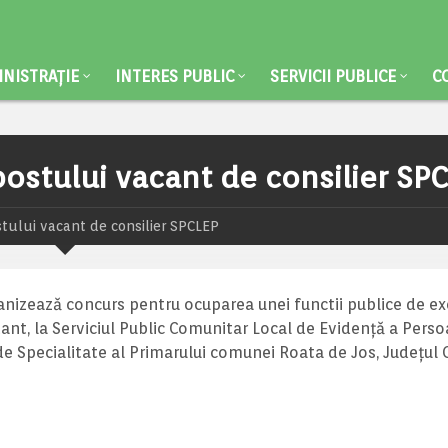
NISTRAȚIE
INTERES PUBLIC
SERVICII PUBLICE
C
ostului vacant de consilier SP
ului vacant de consilier SPCLEP
anizează concurs pentru ocuparea unei functii publice de ex
tant, la Serviciul Public Comunitar Local de Evidență a Pers
de Specialitate al Primarului comunei Roata de Jos, Județul G