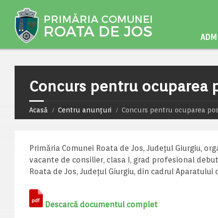
ADMI
Concurs pentru ocuparea p
Acasă
Centru anunțuri
Concurs pentru ocuparea post
Primăria Comunei Roata de Jos, Județul Giurgiu, org
vacante de consilier, clasa I, grad profesional debu
Roata de Jos, Județul Giurgiu, din cadrul Aparatului 
Descarcă documentul complet