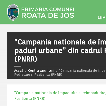
ADMI
”Campania nationala de imp
paduri urbane” din cadrul P
(PNRR)
Acasă
Centru anunțuri
”Campania nationala de impadu
Redresare si Rezilienta (PNRR)
”Campania nationala de impadurire si reimpadurire, 
Rezilienta (PNRR)