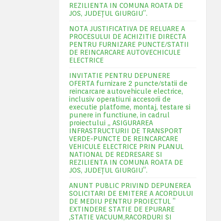
REZILIENTA IN COMUNA ROATA DE
JOS, JUDEŢUL GIURGIU”.
NOTA JUSTIFICATIVA DE RELUARE A
PROCESULUI DE ACHIZITIE DIRECTA
PENTRU FURNIZARE PUNCTE/STATII
DE REINCARCARE AUTOVECHICULE
ELECTRICE
INVITATIE PENTRU DEPUNERE
OFERTA furnizare 2 puncte/statii de
reincarcare autovehicule electrice,
inclusiv operatiuni accesorii de
executie platfome, montaj, testare si
punere in functiune, in cadrul
proiectului „ ASIGURAREA
INFRASTRUCTURII DE TRANSPORT
VERDE-PUNCTE DE REINCARCARE
VEHICULE ELECTRICE PRIN PLANUL
NATIONAL DE REDRESARE SI
REZILIENTA IN COMUNA ROATA DE
JOS, JUDEŢUL GIURGIU”.
ANUNT PUBLIC PRIVIND DEPUNEREA
SOLICITARI DE EMITERE A ACORDULUI
DE MEDIU PENTRU PROIECTUL ”
EXTINDERE STATIE DE EPURARE
,STATIE VACUUM,RACORDURI SI