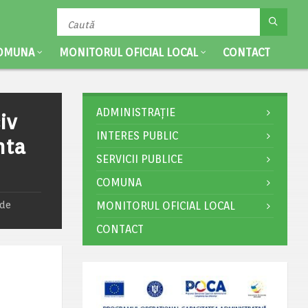
OMUNA
MONITORUL OFICIAL LOCAL
CONTACT
ADMINISTRAȚIE
iv
INTERES PUBLIC
nta
SERVICII PUBLICE
COMUNA
 de
MONITORUL OFICIAL LOCAL
CONTACT