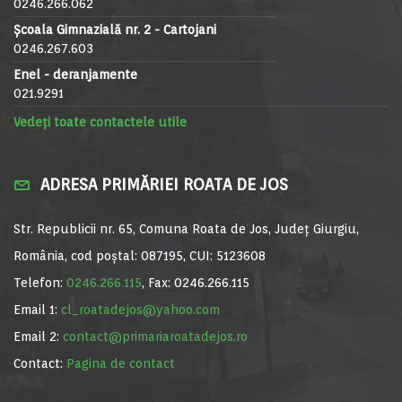
0246.266.062
Școala Gimnazială nr. 2 - Cartojani
0246.267.603
Enel - deranjamente
021.9291
Vedeți toate contactele utile
ADRESA PRIMĂRIEI ROATA DE JOS
Str. Republicii nr. 65, Comuna Roata de Jos, Județ Giurgiu,
România, cod poștal: 087195, CUI: 5123608
Telefon:
0246.266.115
, Fax: 0246.266.115
Email 1:
cl_roatadejos@yahoo.com
Email 2:
contact@primariaroatadejos.ro
Contact:
Pagina de contact