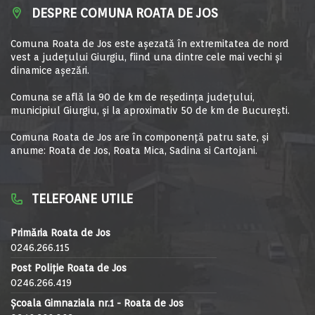
DESPRE COMUNA ROATA DE JOS
Comuna Roata de Jos este aşezată în extremitatea de nord
vest a judeţului Giurgiu, fiind una dintre cele mai vechi şi
dinamice aşezări.
Comuna se află la 90 de km de reşedinţa judeţului,
municipiul Giurgiu, şi la aproximativ 50 de km de Bucureşti.
Comuna Roata de Jos are în componență patru sate, și
anume: Roata de Jos, Roata Mica, Sadina si Cartojani.
TELEFOANE UTILE
Primăria Roata de Jos
0246.266.115
Post Poliție Roata de Jos
0246.266.419
Școala Gimnaziala nr.1 - Roata de Jos