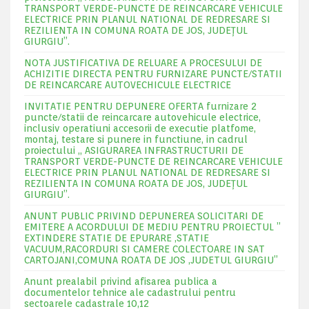
TRANSPORT VERDE-PUNCTE DE REINCARCARE VEHICULE
ELECTRICE PRIN PLANUL NATIONAL DE REDRESARE SI
REZILIENTA IN COMUNA ROATA DE JOS, JUDEŢUL
GIURGIU”.
NOTA JUSTIFICATIVA DE RELUARE A PROCESULUI DE
ACHIZITIE DIRECTA PENTRU FURNIZARE PUNCTE/STATII
DE REINCARCARE AUTOVECHICULE ELECTRICE
INVITATIE PENTRU DEPUNERE OFERTA furnizare 2
puncte/statii de reincarcare autovehicule electrice,
inclusiv operatiuni accesorii de executie platfome,
montaj, testare si punere in functiune, in cadrul
proiectului „ ASIGURAREA INFRASTRUCTURII DE
TRANSPORT VERDE-PUNCTE DE REINCARCARE VEHICULE
ELECTRICE PRIN PLANUL NATIONAL DE REDRESARE SI
REZILIENTA IN COMUNA ROATA DE JOS, JUDEŢUL
GIURGIU”.
ANUNT PUBLIC PRIVIND DEPUNEREA SOLICITARI DE
EMITERE A ACORDULUI DE MEDIU PENTRU PROIECTUL ”
EXTINDERE STATIE DE EPURARE ,STATIE
VACUUM,RACORDURI SI CAMERE COLECTOARE IN SAT
CARTOJANI,COMUNA ROATA DE JOS ,JUDETUL GIURGIU”
Anunt prealabil privind afisarea publica a
documentelor tehnice ale cadastrului pentru
sectoarele cadastrale 10,12