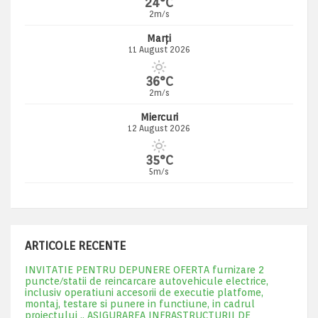
24°C
2m/s
Marți
11 August 2026
36°C
2m/s
Miercuri
12 August 2026
35°C
5m/s
ARTICOLE RECENTE
INVITATIE PENTRU DEPUNERE OFERTA furnizare 2
puncte/statii de reincarcare autovehicule electrice,
inclusiv operatiuni accesorii de executie platfome,
montaj, testare si punere in functiune, in cadrul
proiectului „ ASIGURAREA INFRASTRUCTURII DE