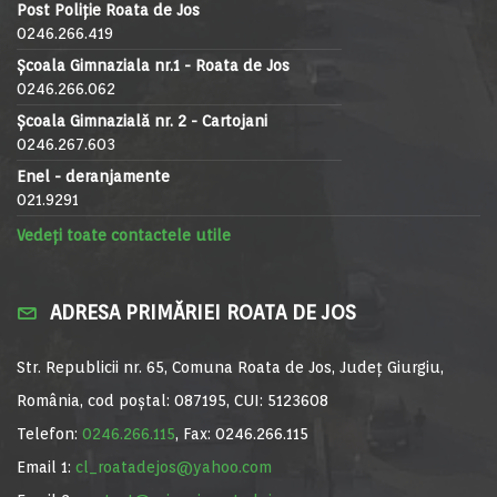
Post Poliție Roata de Jos
0246.266.419
Școala Gimnaziala nr.1 - Roata de Jos
0246.266.062
Școala Gimnazială nr. 2 - Cartojani
0246.267.603
Enel - deranjamente
021.9291
Vedeți toate contactele utile
ADRESA PRIMĂRIEI ROATA DE JOS
Str. Republicii nr. 65, Comuna Roata de Jos, Județ Giurgiu,
România, cod poștal: 087195, CUI: 5123608
Telefon:
0246.266.115
, Fax: 0246.266.115
Email 1:
cl_roatadejos@yahoo.com