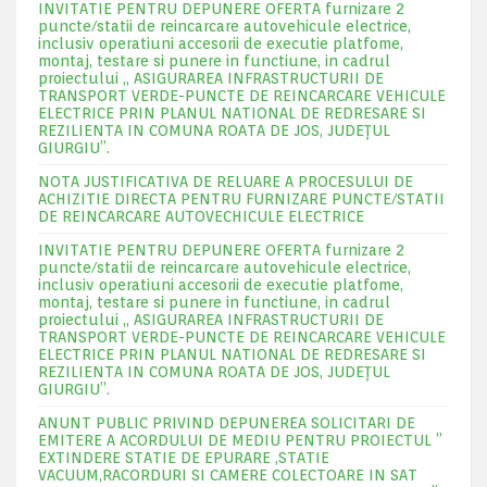
INVITATIE PENTRU DEPUNERE OFERTA furnizare 2
puncte/statii de reincarcare autovehicule electrice,
inclusiv operatiuni accesorii de executie platfome,
montaj, testare si punere in functiune, in cadrul
proiectului „ ASIGURAREA INFRASTRUCTURII DE
TRANSPORT VERDE-PUNCTE DE REINCARCARE VEHICULE
ELECTRICE PRIN PLANUL NATIONAL DE REDRESARE SI
REZILIENTA IN COMUNA ROATA DE JOS, JUDEŢUL
GIURGIU”.
NOTA JUSTIFICATIVA DE RELUARE A PROCESULUI DE
ACHIZITIE DIRECTA PENTRU FURNIZARE PUNCTE/STATII
DE REINCARCARE AUTOVECHICULE ELECTRICE
INVITATIE PENTRU DEPUNERE OFERTA furnizare 2
puncte/statii de reincarcare autovehicule electrice,
inclusiv operatiuni accesorii de executie platfome,
montaj, testare si punere in functiune, in cadrul
proiectului „ ASIGURAREA INFRASTRUCTURII DE
TRANSPORT VERDE-PUNCTE DE REINCARCARE VEHICULE
ELECTRICE PRIN PLANUL NATIONAL DE REDRESARE SI
REZILIENTA IN COMUNA ROATA DE JOS, JUDEŢUL
GIURGIU”.
ANUNT PUBLIC PRIVIND DEPUNEREA SOLICITARI DE
EMITERE A ACORDULUI DE MEDIU PENTRU PROIECTUL ”
EXTINDERE STATIE DE EPURARE ,STATIE
VACUUM,RACORDURI SI CAMERE COLECTOARE IN SAT