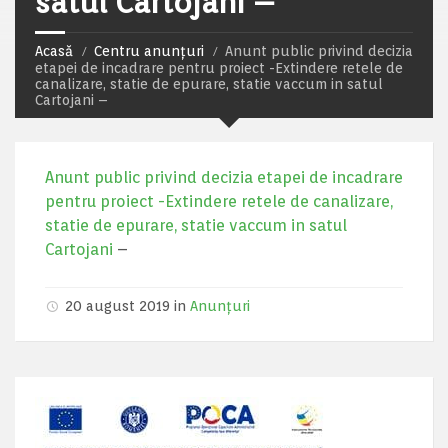
satul Cartojani –
Acasă
Centru anunțuri
Anunt public privind decizia
etapei de incadrare pentru proiect -Extindere retele de
canalizare, statie de epurare, statie vaccum in satul
Cartojani –
Anunt public privind decizia etapei de incadrare
pentru proiect -Extindere retele de canalizare,
statie de epurare, statie vaccum in satul
Cartojani
–
20 august 2019 in
Anunțuri