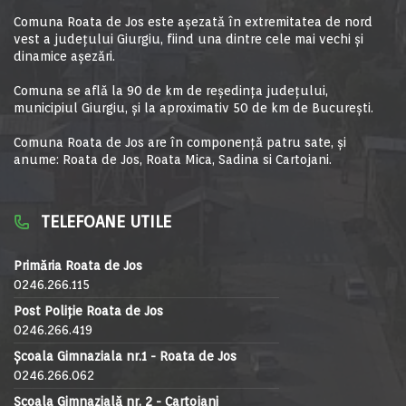
Comuna Roata de Jos este aşezată în extremitatea de nord
vest a judeţului Giurgiu, fiind una dintre cele mai vechi şi
dinamice aşezări.
Comuna se află la 90 de km de reşedinţa judeţului,
municipiul Giurgiu, şi la aproximativ 50 de km de Bucureşti.
Comuna Roata de Jos are în componență patru sate, și
anume: Roata de Jos, Roata Mica, Sadina si Cartojani.
TELEFOANE UTILE
Primăria Roata de Jos
0246.266.115
Post Poliție Roata de Jos
0246.266.419
Școala Gimnaziala nr.1 - Roata de Jos
0246.266.062
Școala Gimnazială nr. 2 - Cartojani