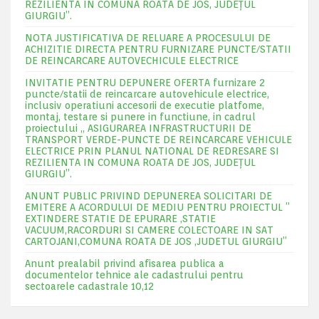
REZILIENTA IN COMUNA ROATA DE JOS, JUDEŢUL
GIURGIU”.
NOTA JUSTIFICATIVA DE RELUARE A PROCESULUI DE
ACHIZITIE DIRECTA PENTRU FURNIZARE PUNCTE/STATII
DE REINCARCARE AUTOVECHICULE ELECTRICE
INVITATIE PENTRU DEPUNERE OFERTA furnizare 2
puncte/statii de reincarcare autovehicule electrice,
inclusiv operatiuni accesorii de executie platfome,
montaj, testare si punere in functiune, in cadrul
proiectului „ ASIGURAREA INFRASTRUCTURII DE
TRANSPORT VERDE-PUNCTE DE REINCARCARE VEHICULE
ELECTRICE PRIN PLANUL NATIONAL DE REDRESARE SI
REZILIENTA IN COMUNA ROATA DE JOS, JUDEŢUL
GIURGIU”.
ANUNT PUBLIC PRIVIND DEPUNEREA SOLICITARI DE
EMITERE A ACORDULUI DE MEDIU PENTRU PROIECTUL ”
EXTINDERE STATIE DE EPURARE ,STATIE
VACUUM,RACORDURI SI CAMERE COLECTOARE IN SAT
CARTOJANI,COMUNA ROATA DE JOS ,JUDETUL GIURGIU”
Anunt prealabil privind afisarea publica a
documentelor tehnice ale cadastrului pentru
sectoarele cadastrale 10,12