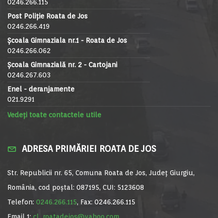
0246.266.115
Post Poliție Roata de Jos
0246.266.419
Școala Gimnaziala nr.1 - Roata de Jos
0246.266.062
Școala Gimnazială nr. 2 - Cartojani
0246.267.603
Enel - deranjamente
021.9291
Vedeți toate contactele utile
ADRESA PRIMĂRIEI ROATA DE JOS
Str. Republicii nr. 65, Comuna Roata de Jos, Județ Giurgiu,
România, cod poștal: 087195, CUI: 5123608
Telefon:
0246.266.115
, Fax: 0246.266.115
Email 1:
cl_roatadejos@yahoo.com