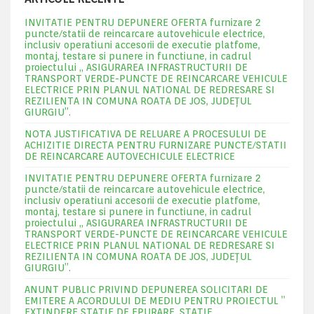
INVITATIE PENTRU DEPUNERE OFERTA furnizare 2
puncte/statii de reincarcare autovehicule electrice,
inclusiv operatiuni accesorii de executie platfome,
montaj, testare si punere in functiune, in cadrul
proiectului „ ASIGURAREA INFRASTRUCTURII DE
TRANSPORT VERDE-PUNCTE DE REINCARCARE VEHICULE
ELECTRICE PRIN PLANUL NATIONAL DE REDRESARE SI
REZILIENTA IN COMUNA ROATA DE JOS, JUDEŢUL
GIURGIU”.
NOTA JUSTIFICATIVA DE RELUARE A PROCESULUI DE
ACHIZITIE DIRECTA PENTRU FURNIZARE PUNCTE/STATII
DE REINCARCARE AUTOVECHICULE ELECTRICE
INVITATIE PENTRU DEPUNERE OFERTA furnizare 2
puncte/statii de reincarcare autovehicule electrice,
inclusiv operatiuni accesorii de executie platfome,
montaj, testare si punere in functiune, in cadrul
proiectului „ ASIGURAREA INFRASTRUCTURII DE
TRANSPORT VERDE-PUNCTE DE REINCARCARE VEHICULE
ELECTRICE PRIN PLANUL NATIONAL DE REDRESARE SI
REZILIENTA IN COMUNA ROATA DE JOS, JUDEŢUL
GIURGIU”.
ANUNT PUBLIC PRIVIND DEPUNEREA SOLICITARI DE
EMITERE A ACORDULUI DE MEDIU PENTRU PROIECTUL ”
EXTINDERE STATIE DE EPURARE ,STATIE