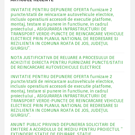
INVITATIE PENTRU DEPUNERE OFERTA furnizare 2
puncte/statii de reincarcare autovehicule electrice,
inclusiv operatiuni accesorii de executie platfome,
montaj, testare si punere in functiune, in cadrul
proiectului „ ASIGURAREA INFRASTRUCTURII DE
TRANSPORT VERDE-PUNCTE DE REINCARCARE VEHICULE
ELECTRICE PRIN PLANUL NATIONAL DE REDRESARE SI
REZILIENTA IN COMUNA ROATA DE JOS, JUDEŢUL
GIURGIU”.
NOTA JUSTIFICATIVA DE RELUARE A PROCESULUI DE
ACHIZITIE DIRECTA PENTRU FURNIZARE PUNCTE/STATII
DE REINCARCARE AUTOVECHICULE ELECTRICE
INVITATIE PENTRU DEPUNERE OFERTA furnizare 2
puncte/statii de reincarcare autovehicule electrice,
inclusiv operatiuni accesorii de executie platfome,
montaj, testare si punere in functiune, in cadrul
proiectului „ ASIGURAREA INFRASTRUCTURII DE
TRANSPORT VERDE-PUNCTE DE REINCARCARE VEHICULE
ELECTRICE PRIN PLANUL NATIONAL DE REDRESARE SI
REZILIENTA IN COMUNA ROATA DE JOS, JUDEŢUL
GIURGIU”.
ANUNT PUBLIC PRIVIND DEPUNEREA SOLICITARI DE
EMITERE A ACORDULUI DE MEDIU PENTRU PROIECTUL ”
EXTINDERE STATIE DE EPURARE ,STATIE