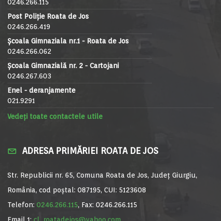
0246.266.115
Post Poliție Roata de Jos
0246.266.419
Școala Gimnaziala nr.1 - Roata de Jos
0246.266.062
Școala Gimnazială nr. 2 - Cartojani
0246.267.603
Enel - deranjamente
021.9291
Vedeți toate contactele utile
ADRESA PRIMĂRIEI ROATA DE JOS
Str. Republicii nr. 65, Comuna Roata de Jos, Județ Giurgiu,
România, cod poștal: 087195, CUI: 5123608
Telefon:
0246.266.115
, Fax: 0246.266.115
Email 1:
cl_roatadejos@yahoo.com