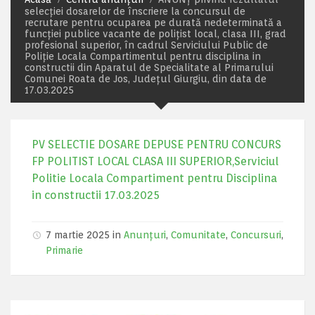
selecției dosarelor de înscriere la concursul de
recrutare pentru ocuparea pe durată nedeterminată a
funcției publice vacante de polițist local, clasa III, grad
profesional superior, în cadrul Serviciului Public de
Poliție Locala Compartimentul pentru disciplina in
constructii din Aparatul de Specialitate al Primarului
Comunei Roata de Jos, Județul Giurgiu, din data de
17.03.2025
PV SELECTIE DOSARE DEPUSE PENTRU CONCURS
FP POLITIST LOCAL CLASA III SUPERIOR,Serviciul
Politie Locala Compartiment pentru Disciplina
in constructii 17.03.2025
7 martie 2025 in
Anunțuri
,
Comunitate
,
Concursuri
,
Primarie