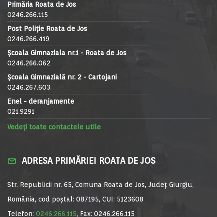
Primăria Roata de Jos
0246.266.115
Post Poliție Roata de Jos
0246.266.419
Școala Gimnaziala nr.1 - Roata de Jos
0246.266.062
Școala Gimnazială nr. 2 - Cartojani
0246.267.603
Enel - deranjamente
021.9291
Vedeți toate contactele utile
ADRESA PRIMĂRIEI ROATA DE JOS
Str. Republicii nr. 65, Comuna Roata de Jos, Județ Giurgiu,
România, cod poștal: 087195, CUI: 5123608
Telefon:
0246.266.115
, Fax: 0246.266.115