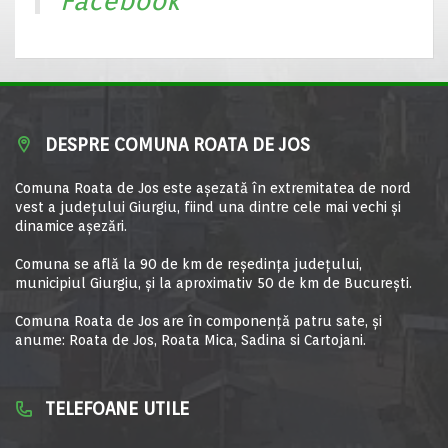
Facebook
DESPRE COMUNA ROATA DE JOS
Comuna Roata de Jos este aşezată în extremitatea de nord
vest a judeţului Giurgiu, fiind una dintre cele mai vechi şi
dinamice aşezări.
Comuna se află la 90 de km de reşedinţa judeţului,
municipiul Giurgiu, şi la aproximativ 50 de km de Bucureşti.
Comuna Roata de Jos are în componență patru sate, și
anume: Roata de Jos, Roata Mica, Sadina si Cartojani.
TELEFOANE UTILE