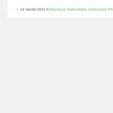
24 martie 2021 in
Anunțuri
,
Comunitate
,
Concursuri
,
Pr