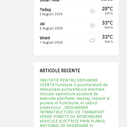
28°C
Today
1m/s
5 August 2026
33°C
Joi
6m/s
6 August 2026
33°C
Vineri
5m/s
7 August 2026
ARTICOLE RECENTE
INVITATIE PENTRU DEPUNERE
OFERTA furnizare 2 puncte/statii de
reincarcare autovehicule electrice,
inclusiv operatiuni accesorii de
executie platfome, montaj, testare si
punere in functiune, in cadrul
proiectului „ ASIGURAREA
INFRASTRUCTURII DE TRANSPORT
VERDE-PUNCTE DE REINCARCARE
VEHICULE ELECTRICE PRIN PLANUL
NATIONAL DE REDRESARE SI