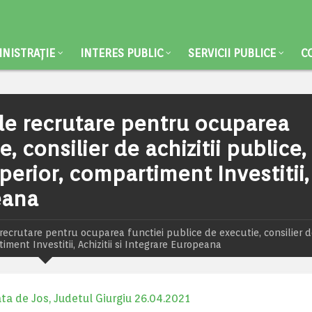
NISTRAȚIE
INTERES PUBLIC
SERVICII PUBLICE
C
de recrutare pentru ocuparea
, consilier de achizitii publice,
uperior, compartiment Investitii,
eana
ecrutare pentru ocuparea functiei publice de executie, consilier 
timent Investitii, Achizitii si Integrare Europeana
ata de Jos, Judetul Giurgiu 26.04.2021