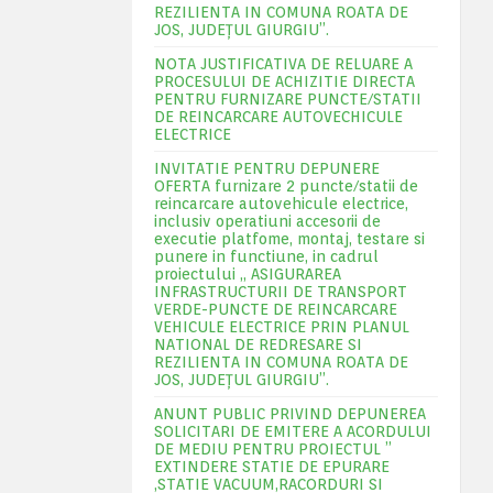
REZILIENTA IN COMUNA ROATA DE
JOS, JUDEŢUL GIURGIU”.
NOTA JUSTIFICATIVA DE RELUARE A
PROCESULUI DE ACHIZITIE DIRECTA
PENTRU FURNIZARE PUNCTE/STATII
DE REINCARCARE AUTOVECHICULE
ELECTRICE
INVITATIE PENTRU DEPUNERE
OFERTA furnizare 2 puncte/statii de
reincarcare autovehicule electrice,
inclusiv operatiuni accesorii de
executie platfome, montaj, testare si
punere in functiune, in cadrul
proiectului „ ASIGURAREA
INFRASTRUCTURII DE TRANSPORT
VERDE-PUNCTE DE REINCARCARE
VEHICULE ELECTRICE PRIN PLANUL
NATIONAL DE REDRESARE SI
REZILIENTA IN COMUNA ROATA DE
JOS, JUDEŢUL GIURGIU”.
ANUNT PUBLIC PRIVIND DEPUNEREA
SOLICITARI DE EMITERE A ACORDULUI
DE MEDIU PENTRU PROIECTUL ”
EXTINDERE STATIE DE EPURARE
,STATIE VACUUM,RACORDURI SI