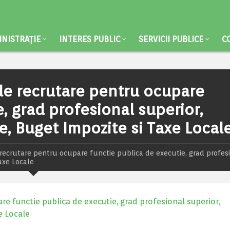
NISTRAȚIE
INTERES PUBLIC
SERVICII PUBLICE
C
de recrutare pentru ocupare
, grad profesional superior,
, Buget Impozite si Taxe Local
recrutare pentru ocupare functie publica de executie, grad profes
axe Locale
e functie publica de executie, grad profesional superior,
e Locale