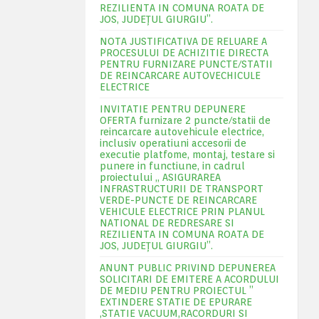
REZILIENTA IN COMUNA ROATA DE
JOS, JUDEŢUL GIURGIU”.
NOTA JUSTIFICATIVA DE RELUARE A
PROCESULUI DE ACHIZITIE DIRECTA
PENTRU FURNIZARE PUNCTE/STATII
DE REINCARCARE AUTOVECHICULE
ELECTRICE
INVITATIE PENTRU DEPUNERE
OFERTA furnizare 2 puncte/statii de
reincarcare autovehicule electrice,
inclusiv operatiuni accesorii de
executie platfome, montaj, testare si
punere in functiune, in cadrul
proiectului „ ASIGURAREA
INFRASTRUCTURII DE TRANSPORT
VERDE-PUNCTE DE REINCARCARE
VEHICULE ELECTRICE PRIN PLANUL
NATIONAL DE REDRESARE SI
REZILIENTA IN COMUNA ROATA DE
JOS, JUDEŢUL GIURGIU”.
ANUNT PUBLIC PRIVIND DEPUNEREA
SOLICITARI DE EMITERE A ACORDULUI
DE MEDIU PENTRU PROIECTUL ”
EXTINDERE STATIE DE EPURARE
,STATIE VACUUM,RACORDURI SI