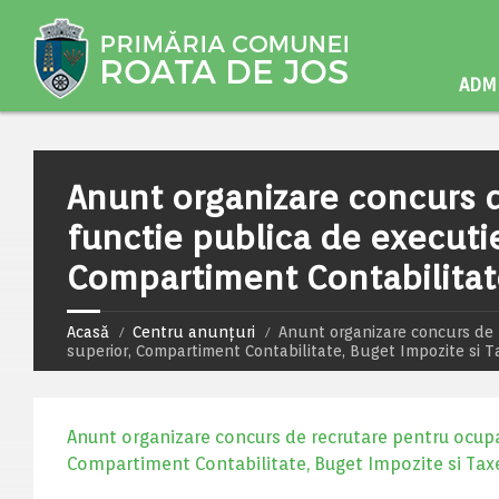
ADMI
Anunt organizare concurs 
functie publica de executie
Compartiment Contabilitate
Acasă
Centru anunțuri
Anunt organizare concurs de 
superior, Compartiment Contabilitate, Buget Impozite si T
Anunt organizare concurs de recrutare pentru ocupar
Compartiment Contabilitate, Buget Impozite si Tax