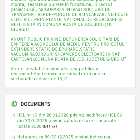
montaj, testare si punere in functiune, in cadrul
proiectului „ ASIGURAREA INFRASTRUCTURII DE
TRANSPORT VERDE-PUNCTE DE REINCARCARE VEHICULE
ELECTRICE PRIN PLANUL NATIONAL DE REDRESARE SI
REZILIENTA IN COMUNA ROATA DE JOS, JUDEŢUL
GIURGIU”.
ANUNT PUBLIC PRIVIND DEPUNEREA SOLICITARI DE
EMITERE A ACORDULUI DE MEDIU PENTRU PROIECTUL ”
EXTINDERE STATIE DE EPURARE ,STATIE
VACUUM,RACORDURI SI CAMERE COLECTOARE IN SAT
CARTOJANI,COMUNA ROATA DE JOS ,JUDETUL GIURGIU”
Anunt prealabil privind afisarea publica a
documentelor tehnice ale cadastrului pentru
sectoarele cadastrale 10,12
DOCUMENTS
HCL nr. 10 din 28.01.2026 privind modificare HCL 86
din 30.01.2025 privind aprobare taxe si impozite
locale 2026
(547 kB)
Hotararea nr 86/30.12.2025 privind indexarea,