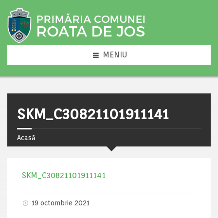
MENIU
SKM_C30821101911141
Acasă
SKM_C30821101911141
19 octombrie 2021