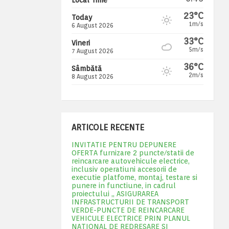
23°C
Today
1m/s
6 August 2026
33°C
Vineri
5m/s
7 August 2026
36°C
Sâmbătă
2m/s
8 August 2026
ARTICOLE RECENTE
INVITATIE PENTRU DEPUNERE
OFERTA furnizare 2 puncte/statii de
reincarcare autovehicule electrice,
inclusiv operatiuni accesorii de
executie platfome, montaj, testare si
punere in functiune, in cadrul
proiectului „ ASIGURAREA
INFRASTRUCTURII DE TRANSPORT
VERDE-PUNCTE DE REINCARCARE
VEHICULE ELECTRICE PRIN PLANUL
NATIONAL DE REDRESARE SI