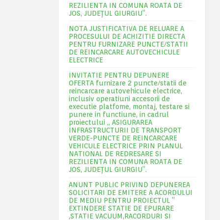
REZILIENTA IN COMUNA ROATA DE
JOS, JUDEŢUL GIURGIU”.
NOTA JUSTIFICATIVA DE RELUARE A
PROCESULUI DE ACHIZITIE DIRECTA
PENTRU FURNIZARE PUNCTE/STATII
DE REINCARCARE AUTOVECHICULE
ELECTRICE
INVITATIE PENTRU DEPUNERE
OFERTA furnizare 2 puncte/statii de
reincarcare autovehicule electrice,
inclusiv operatiuni accesorii de
executie platfome, montaj, testare si
punere in functiune, in cadrul
proiectului „ ASIGURAREA
INFRASTRUCTURII DE TRANSPORT
VERDE-PUNCTE DE REINCARCARE
VEHICULE ELECTRICE PRIN PLANUL
NATIONAL DE REDRESARE SI
REZILIENTA IN COMUNA ROATA DE
JOS, JUDEŢUL GIURGIU”.
ANUNT PUBLIC PRIVIND DEPUNEREA
SOLICITARI DE EMITERE A ACORDULUI
DE MEDIU PENTRU PROIECTUL ”
EXTINDERE STATIE DE EPURARE
,STATIE VACUUM,RACORDURI SI