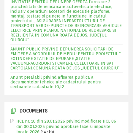
INVITATIE PENTRU DEPUNERE OFERTA furnizare 2
puncte/statii de reincarcare autovehicule electrice,
inclusiv operatiuni accesorii de executie platfome,
montaj, testare si punere in functiune, in cadrul
proiectului „ ASIGURAREA INFRASTRUCTURII DE
TRANSPORT VERDE-PUNCTE DE REINCARCARE VEHICULE
ELECTRICE PRIN PLANUL NATIONAL DE REDRESARE SI
REZILIENTA IN COMUNA ROATA DE JOS, JUDEŢUL
GIURGIU”.
ANUNT PUBLIC PRIVIND DEPUNEREA SOLICITARI DE
EMITERE A ACORDULUI DE MEDIU PENTRU PROIECTUL ”
EXTINDERE STATIE DE EPURARE ,STATIE
VACUUM,RACORDURI SI CAMERE COLECTOARE IN SAT
CARTOJANI,COMUNA ROATA DE JOS ,JUDETUL GIURGIU”
Anunt prealabil privind afisarea publica a
documentelor tehnice ale cadastrului pentru
sectoarele cadastrale 10,12
DOCUMENTS
HCL nr. 10 din 28.01.2026 privind modificare HCL 86
din 30.01.2025 privind aprobare taxe si impozite
locale 2026
(547 kB)