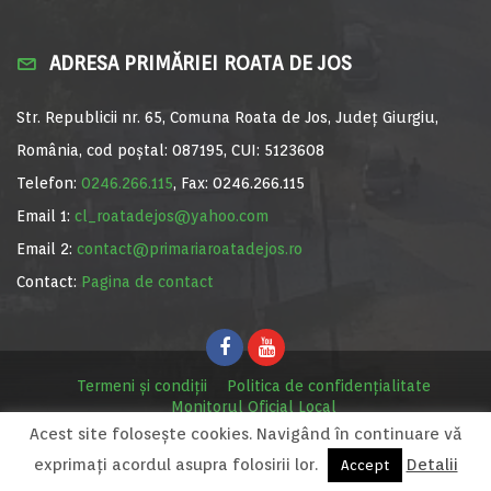
ADRESA PRIMĂRIEI ROATA DE JOS
Str. Republicii nr. 65, Comuna Roata de Jos, Județ Giurgiu,
România, cod poștal: 087195, CUI: 5123608
Telefon:
0246.266.115
, Fax: 0246.266.115
Email 1:
cl_roatadejos@yahoo.com
Email 2:
contact@primariaroatadejos.ro
Contact:
Pagina de contact
Termeni și condiții
Politica de confidențialitate
Monitorul Oficial Local
Acest site foloseşte cookies. Navigând în continuare vă
© Primăria Roata de Jos, 2020. Site realizat de
MediaDigi.ro
exprimaţi acordul asupra folosirii lor.
Detalii
Accept