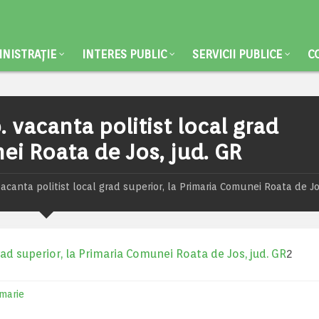
NISTRAȚIE
INTERES PUBLIC
SERVICII PUBLICE
C
 vacanta politist local grad
ei Roata de Jos, jud. GR
acanta politist local grad superior, la Primaria Comunei Roata de Jo
rad superior, la Primaria Comunei Roata de Jos, jud. GR
2
imarie