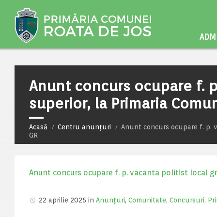
ADMI
Anunt concurs ocupare f. p.
superior, la Primaria Comun
Acasă
Centru anunțuri
Anunt concurs ocupare f. p. v
GR
Anunt concurs ocupare f. p. vacanta politist local g
22 aprilie 2025 in
Anunțuri
,
Comunitate
,
Concursuri
,
Pr