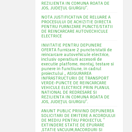
REZILIENTA IN COMUNA ROATA DE
JOS, JUDEŢUL GIURGIU”.
NOTA JUSTIFICATIVA DE RELUARE A
PROCESULUI DE ACHIZITIE DIRECTA
PENTRU FURNIZARE PUNCTE/STATII
DE REINCARCARE AUTOVECHICULE
ELECTRICE
INVITATIE PENTRU DEPUNERE
OFERTA furnizare 2 puncte/statii de
reincarcare autovehicule electrice,
inclusiv operatiuni accesorii de
executie platfome, montaj, testare si
punere in functiune, in cadrul
proiectului „ ASIGURAREA
INFRASTRUCTURII DE TRANSPORT
VERDE-PUNCTE DE REINCARCARE
VEHICULE ELECTRICE PRIN PLANUL
NATIONAL DE REDRESARE SI
REZILIENTA IN COMUNA ROATA DE
JOS, JUDEŢUL GIURGIU”.
ANUNT PUBLIC PRIVIND DEPUNEREA
SOLICITARI DE EMITERE A ACORDULUI
DE MEDIU PENTRU PROIECTUL ”
EXTINDERE STATIE DE EPURARE
,STATIE VACUUM,RACORDURI SI