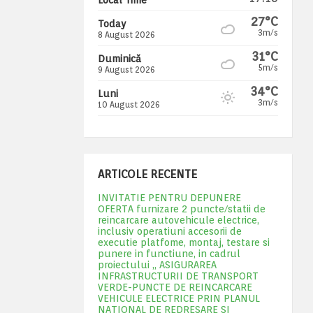
27°C
Today
3m/s
8 August 2026
31°C
Duminică
5m/s
9 August 2026
34°C
Luni
3m/s
10 August 2026
ARTICOLE RECENTE
INVITATIE PENTRU DEPUNERE
OFERTA furnizare 2 puncte/statii de
reincarcare autovehicule electrice,
inclusiv operatiuni accesorii de
executie platfome, montaj, testare si
punere in functiune, in cadrul
proiectului „ ASIGURAREA
INFRASTRUCTURII DE TRANSPORT
VERDE-PUNCTE DE REINCARCARE
VEHICULE ELECTRICE PRIN PLANUL
NATIONAL DE REDRESARE SI