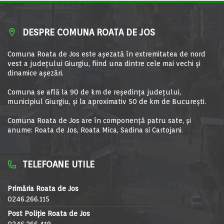
DESPRE COMUNA ROATA DE JOS
Comuna Roata de Jos este aşezată în extremitatea de nord
vest a judeţului Giurgiu, fiind una dintre cele mai vechi şi
dinamice aşezări.
Comuna se află la 90 de km de reşedinţa judeţului,
municipiul Giurgiu, şi la aproximativ 50 de km de Bucureşti.
Comuna Roata de Jos are în componență patru sate, și
anume: Roata de Jos, Roata Mica, Sadina si Cartojani.
TELEFOANE UTILE
Primăria Roata de Jos
0246.266.115
Post Poliție Roata de Jos
0246.266.419