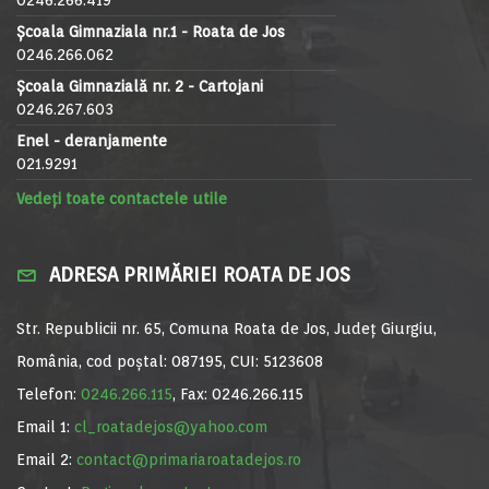
Școala Gimnaziala nr.1 - Roata de Jos
0246.266.062
Școala Gimnazială nr. 2 - Cartojani
0246.267.603
Enel - deranjamente
021.9291
Vedeți toate contactele utile
ADRESA PRIMĂRIEI ROATA DE JOS
Str. Republicii nr. 65, Comuna Roata de Jos, Județ Giurgiu,
România, cod poștal: 087195, CUI: 5123608
Telefon:
0246.266.115
, Fax: 0246.266.115
Email 1:
cl_roatadejos@yahoo.com
Email 2:
contact@primariaroatadejos.ro