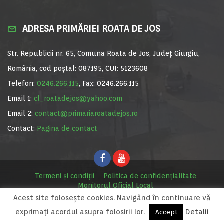
ADRESA PRIMĂRIEI ROATA DE JOS
Str. Republicii nr. 65, Comuna Roata de Jos, Județ Giurgiu,
România, cod poștal: 087195, CUI: 5123608
Telefon:
0246.266.115
, Fax: 0246.266.115
Email 1:
cl_roatadejos@yahoo.com
Email 2:
contact@primariaroatadejos.ro
Contact:
Pagina de contact
Termeni și condiții
Politica de confidențialitate
Monitorul Oficial Local
Acest site foloseşte cookies. Navigând în continuare vă
© Primăria Roata de Jos, 2020. Site realizat de
MediaDigi.ro
exprimaţi acordul asupra folosirii lor.
Detalii
Accept