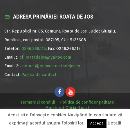
ADRESA PRIMĂRIEI ROATA DE JOS
Str. Republicii nr. 65, Comuna Roata de Jos, Județ Giurgiu,
România, cod poștal: 087195, CUI: 5123608
Telefon:
0246.266.115
, Fax: 0246.266.115
Email 1:
cl_roatadejos@yahoo.com
Email 2:
contact@primariaroatadejos.ro
Contact:
Pagina de contact
Termeni și condiții
Politica de confidențialitate
Monitorul Oficial Local
Acest site foloseşte cookies. Navigând în continuare vă
© Primăria Roata de Jos, 2020. Site realizat de
MediaDigi.ro
exprimaţi acordul asupra folosirii lor.
Detalii
Accept