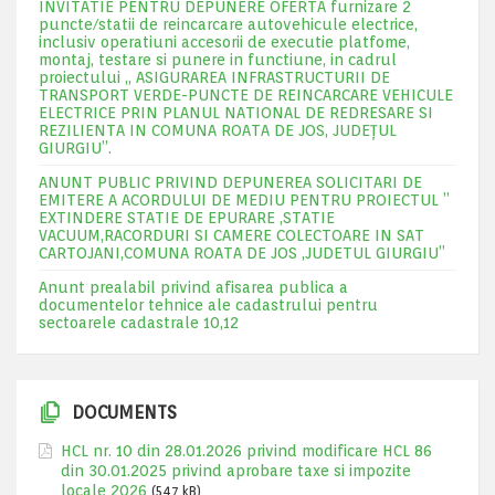
INVITATIE PENTRU DEPUNERE OFERTA furnizare 2
puncte/statii de reincarcare autovehicule electrice,
inclusiv operatiuni accesorii de executie platfome,
montaj, testare si punere in functiune, in cadrul
proiectului „ ASIGURAREA INFRASTRUCTURII DE
TRANSPORT VERDE-PUNCTE DE REINCARCARE VEHICULE
ELECTRICE PRIN PLANUL NATIONAL DE REDRESARE SI
REZILIENTA IN COMUNA ROATA DE JOS, JUDEŢUL
GIURGIU”.
ANUNT PUBLIC PRIVIND DEPUNEREA SOLICITARI DE
EMITERE A ACORDULUI DE MEDIU PENTRU PROIECTUL ”
EXTINDERE STATIE DE EPURARE ,STATIE
VACUUM,RACORDURI SI CAMERE COLECTOARE IN SAT
CARTOJANI,COMUNA ROATA DE JOS ,JUDETUL GIURGIU”
Anunt prealabil privind afisarea publica a
documentelor tehnice ale cadastrului pentru
sectoarele cadastrale 10,12
DOCUMENTS
HCL nr. 10 din 28.01.2026 privind modificare HCL 86
din 30.01.2025 privind aprobare taxe si impozite
locale 2026
(547 kB)