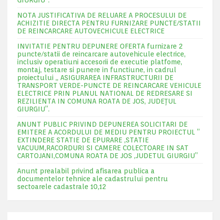
GIURGIU”.
NOTA JUSTIFICATIVA DE RELUARE A PROCESULUI DE
ACHIZITIE DIRECTA PENTRU FURNIZARE PUNCTE/STATII
DE REINCARCARE AUTOVECHICULE ELECTRICE
INVITATIE PENTRU DEPUNERE OFERTA furnizare 2
puncte/statii de reincarcare autovehicule electrice,
inclusiv operatiuni accesorii de executie platfome,
montaj, testare si punere in functiune, in cadrul
proiectului „ ASIGURAREA INFRASTRUCTURII DE
TRANSPORT VERDE-PUNCTE DE REINCARCARE VEHICULE
ELECTRICE PRIN PLANUL NATIONAL DE REDRESARE SI
REZILIENTA IN COMUNA ROATA DE JOS, JUDEŢUL
GIURGIU”.
ANUNT PUBLIC PRIVIND DEPUNEREA SOLICITARI DE
EMITERE A ACORDULUI DE MEDIU PENTRU PROIECTUL ”
EXTINDERE STATIE DE EPURARE ,STATIE
VACUUM,RACORDURI SI CAMERE COLECTOARE IN SAT
CARTOJANI,COMUNA ROATA DE JOS ,JUDETUL GIURGIU”
Anunt prealabil privind afisarea publica a
documentelor tehnice ale cadastrului pentru
sectoarele cadastrale 10,12