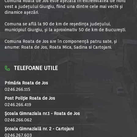
Comuna Roata de Jos este aşezată în extremitatea de nord
vest a judeţului Giurgiu, fiind una dintre cele mai vechi şi
dinamice aşezări.
Comuna se află la 90 de km de reşedinţa judeţului,
municipiul Giurgiu, şi la aproximativ 50 de km de Bucureşti.
Comuna Roata de Jos are în componență patru sate, și
anume: Roata de Jos, Roata Mica, Sadina si Cartojani.
TELEFOANE UTILE
Primăria Roata de Jos
0246.266.115
Post Poliție Roata de Jos
0246.266.419
Școala Gimnaziala nr.1 - Roata de Jos
0246.266.062
Școala Gimnazială nr. 2 - Cartojani
0246.267.603