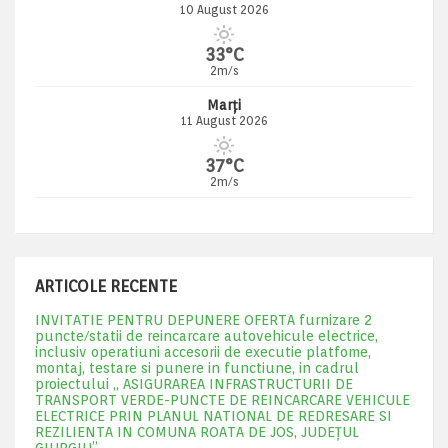
10 August 2026
33°C
2m/s
Marți
11 August 2026
37°C
2m/s
ARTICOLE RECENTE
INVITATIE PENTRU DEPUNERE OFERTA furnizare 2
puncte/statii de reincarcare autovehicule electrice,
inclusiv operatiuni accesorii de executie platfome,
montaj, testare si punere in functiune, in cadrul
proiectului „ ASIGURAREA INFRASTRUCTURII DE
TRANSPORT VERDE-PUNCTE DE REINCARCARE VEHICULE
ELECTRICE PRIN PLANUL NATIONAL DE REDRESARE SI
REZILIENTA IN COMUNA ROATA DE JOS, JUDEŢUL