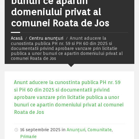
bunuri ce apartin
domeniului privat al
comunei Roata de Jos
Acasă
Centru anunțuri
Anunt aducere la
cunostinta publica PH nr. 59 si PH 60 din 2025 si
documentatii privind aprobare vanzare prin licitatie
publica a unor bunuri ce apartin domeniului privat al
comunei Roata de Jos
Anunt aducere la cunostinta publica PH nr. 59
si PH 60 din 2025 si documentatii privind
aprobare vanzare prin licitatie publica a unor
bunuri ce apartin domeniului privat al comunei
Roata de Jos
16 septembrie 2025 in
Anunțuri
,
Comunitate
,
Primarie