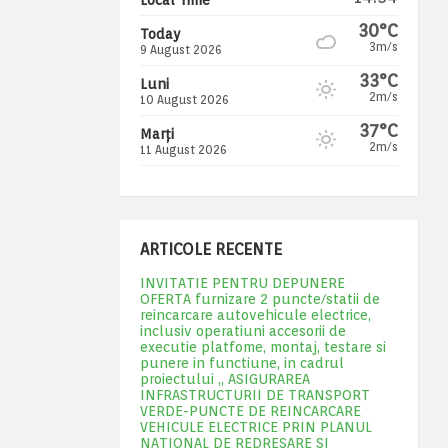
30°C
Today
3m/s
9 August 2026
33°C
Luni
2m/s
10 August 2026
37°C
Marți
2m/s
11 August 2026
ARTICOLE RECENTE
INVITATIE PENTRU DEPUNERE
OFERTA furnizare 2 puncte/statii de
reincarcare autovehicule electrice,
inclusiv operatiuni accesorii de
executie platfome, montaj, testare si
punere in functiune, in cadrul
proiectului „ ASIGURAREA
INFRASTRUCTURII DE TRANSPORT
VERDE-PUNCTE DE REINCARCARE
VEHICULE ELECTRICE PRIN PLANUL
NATIONAL DE REDRESARE SI