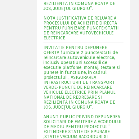
REZILIENTA IN COMUNA ROATA DE
JOS, JUDEŢUL GIURGIU”.
NOTA JUSTIFICATIVA DE RELUARE A
PROCESULUI DE ACHIZITIE DIRECTA
PENTRU FURNIZARE PUNCTE/STATII
DE REINCARCARE AUTOVECHICULE
ELECTRICE
INVITATIE PENTRU DEPUNERE
OFERTA furnizare 2 puncte/statii de
reincarcare autovehicule electrice,
inclusiv operatiuni accesorii de
executie platfome, montaj, testare si
punere in functiune, in cadrul
proiectului „ ASIGURAREA
INFRASTRUCTURII DE TRANSPORT
VERDE-PUNCTE DE REINCARCARE
VEHICULE ELECTRICE PRIN PLANUL
NATIONAL DE REDRESARE SI
REZILIENTA IN COMUNA ROATA DE
JOS, JUDEŢUL GIURGIU”.
ANUNT PUBLIC PRIVIND DEPUNEREA
SOLICITARI DE EMITERE A ACORDULUI
DE MEDIU PENTRU PROIECTUL ”
EXTINDERE STATIE DE EPURARE
,STATIE VACUUM,RACORDURI SI