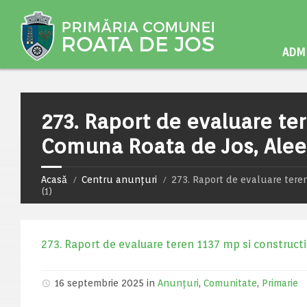
ADMI
273. Raport de evaluare ter
Comuna Roata de Jos, Aleea
Acasă
Centru anunțuri
273. Raport de evaluare tere
(1)
273. Raport de evaluare teren 1137 mp si construct
16 septembrie 2025 in
Anunțuri
,
Comunitate
,
Primarie