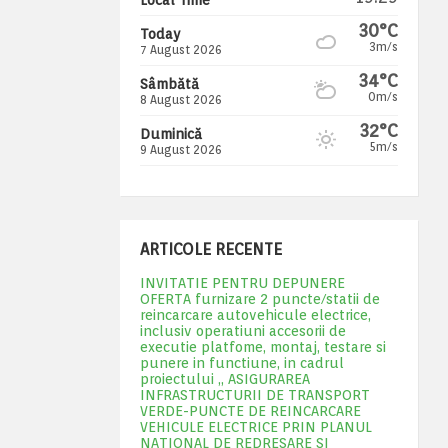
30°C
Today
3m/s
7 August 2026
34°C
Sâmbătă
0m/s
8 August 2026
32°C
Duminică
5m/s
9 August 2026
ARTICOLE RECENTE
INVITATIE PENTRU DEPUNERE
OFERTA furnizare 2 puncte/statii de
reincarcare autovehicule electrice,
inclusiv operatiuni accesorii de
executie platfome, montaj, testare si
punere in functiune, in cadrul
proiectului „ ASIGURAREA
INFRASTRUCTURII DE TRANSPORT
VERDE-PUNCTE DE REINCARCARE
VEHICULE ELECTRICE PRIN PLANUL
NATIONAL DE REDRESARE SI