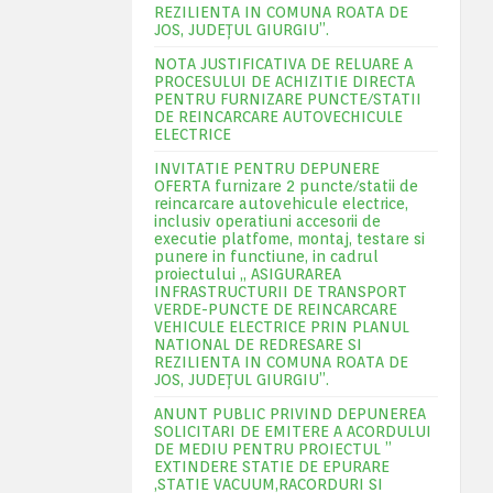
REZILIENTA IN COMUNA ROATA DE
JOS, JUDEŢUL GIURGIU”.
NOTA JUSTIFICATIVA DE RELUARE A
PROCESULUI DE ACHIZITIE DIRECTA
PENTRU FURNIZARE PUNCTE/STATII
DE REINCARCARE AUTOVECHICULE
ELECTRICE
INVITATIE PENTRU DEPUNERE
OFERTA furnizare 2 puncte/statii de
reincarcare autovehicule electrice,
inclusiv operatiuni accesorii de
executie platfome, montaj, testare si
punere in functiune, in cadrul
proiectului „ ASIGURAREA
INFRASTRUCTURII DE TRANSPORT
VERDE-PUNCTE DE REINCARCARE
VEHICULE ELECTRICE PRIN PLANUL
NATIONAL DE REDRESARE SI
REZILIENTA IN COMUNA ROATA DE
JOS, JUDEŢUL GIURGIU”.
ANUNT PUBLIC PRIVIND DEPUNEREA
SOLICITARI DE EMITERE A ACORDULUI
DE MEDIU PENTRU PROIECTUL ”
EXTINDERE STATIE DE EPURARE
,STATIE VACUUM,RACORDURI SI