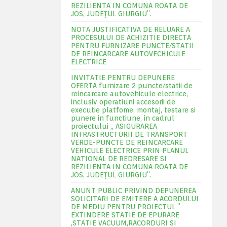
REZILIENTA IN COMUNA ROATA DE
JOS, JUDEŢUL GIURGIU”.
NOTA JUSTIFICATIVA DE RELUARE A
PROCESULUI DE ACHIZITIE DIRECTA
PENTRU FURNIZARE PUNCTE/STATII
DE REINCARCARE AUTOVECHICULE
ELECTRICE
INVITATIE PENTRU DEPUNERE
OFERTA furnizare 2 puncte/statii de
reincarcare autovehicule electrice,
inclusiv operatiuni accesorii de
executie platfome, montaj, testare si
punere in functiune, in cadrul
proiectului „ ASIGURAREA
INFRASTRUCTURII DE TRANSPORT
VERDE-PUNCTE DE REINCARCARE
VEHICULE ELECTRICE PRIN PLANUL
NATIONAL DE REDRESARE SI
REZILIENTA IN COMUNA ROATA DE
JOS, JUDEŢUL GIURGIU”.
ANUNT PUBLIC PRIVIND DEPUNEREA
SOLICITARI DE EMITERE A ACORDULUI
DE MEDIU PENTRU PROIECTUL ”
EXTINDERE STATIE DE EPURARE
,STATIE VACUUM,RACORDURI SI