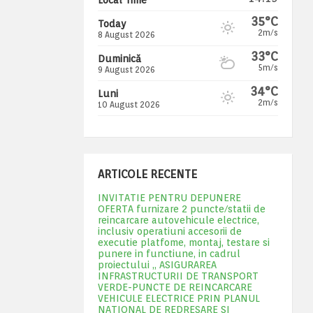
35°C
Today
2m/s
8 August 2026
33°C
Duminică
5m/s
9 August 2026
34°C
Luni
2m/s
10 August 2026
ARTICOLE RECENTE
INVITATIE PENTRU DEPUNERE
OFERTA furnizare 2 puncte/statii de
reincarcare autovehicule electrice,
inclusiv operatiuni accesorii de
executie platfome, montaj, testare si
punere in functiune, in cadrul
proiectului „ ASIGURAREA
INFRASTRUCTURII DE TRANSPORT
VERDE-PUNCTE DE REINCARCARE
VEHICULE ELECTRICE PRIN PLANUL
NATIONAL DE REDRESARE SI