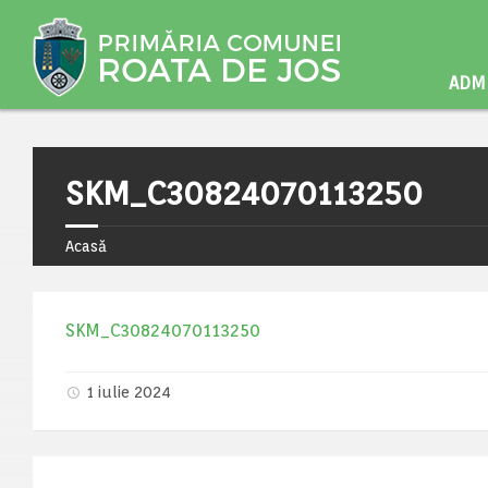
ADMI
SKM_C30824070113250
Acasă
SKM_C30824070113250
1 iulie 2024