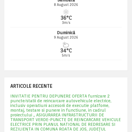
Sâmbătă
8 August 2026
36°C
3m/s
Duminică
9 August 2026
34°C
5m/s
ARTICOLE RECENTE
INVITATIE PENTRU DEPUNERE OFERTA furnizare 2
puncte/statii de reincarcare autovehicule electrice,
inclusiv operatiuni accesorii de executie platfome,
montaj, testare si punere in functiune, in cadrul
proiectului „ ASIGURAREA INFRASTRUCTURII DE
TRANSPORT VERDE-PUNCTE DE REINCARCARE VEHICULE
ELECTRICE PRIN PLANUL NATIONAL DE REDRESARE SI
REZILIENTA IN COMUNA ROATA DE JOS, JUDEŢUL