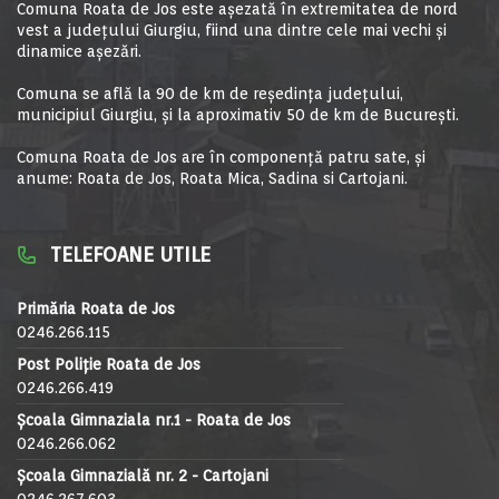
Comuna Roata de Jos este aşezată în extremitatea de nord
vest a judeţului Giurgiu, fiind una dintre cele mai vechi şi
dinamice aşezări.
Comuna se află la 90 de km de reşedinţa judeţului,
municipiul Giurgiu, şi la aproximativ 50 de km de Bucureşti.
Comuna Roata de Jos are în componență patru sate, și
anume: Roata de Jos, Roata Mica, Sadina si Cartojani.
TELEFOANE UTILE
Primăria Roata de Jos
0246.266.115
Post Poliție Roata de Jos
0246.266.419
Școala Gimnaziala nr.1 - Roata de Jos
0246.266.062
Școala Gimnazială nr. 2 - Cartojani
0246.267.603