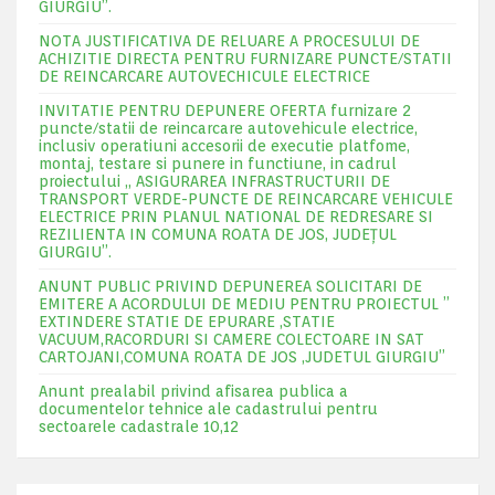
GIURGIU”.
NOTA JUSTIFICATIVA DE RELUARE A PROCESULUI DE
ACHIZITIE DIRECTA PENTRU FURNIZARE PUNCTE/STATII
DE REINCARCARE AUTOVECHICULE ELECTRICE
INVITATIE PENTRU DEPUNERE OFERTA furnizare 2
puncte/statii de reincarcare autovehicule electrice,
inclusiv operatiuni accesorii de executie platfome,
montaj, testare si punere in functiune, in cadrul
proiectului „ ASIGURAREA INFRASTRUCTURII DE
TRANSPORT VERDE-PUNCTE DE REINCARCARE VEHICULE
ELECTRICE PRIN PLANUL NATIONAL DE REDRESARE SI
REZILIENTA IN COMUNA ROATA DE JOS, JUDEŢUL
GIURGIU”.
ANUNT PUBLIC PRIVIND DEPUNEREA SOLICITARI DE
EMITERE A ACORDULUI DE MEDIU PENTRU PROIECTUL ”
EXTINDERE STATIE DE EPURARE ,STATIE
VACUUM,RACORDURI SI CAMERE COLECTOARE IN SAT
CARTOJANI,COMUNA ROATA DE JOS ,JUDETUL GIURGIU”
Anunt prealabil privind afisarea publica a
documentelor tehnice ale cadastrului pentru
sectoarele cadastrale 10,12