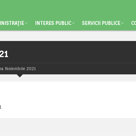
NISTRAȚIE
INTERES PUBLIC
SERVICII PUBLICE
C
21
ma Noiembrie 2021
1