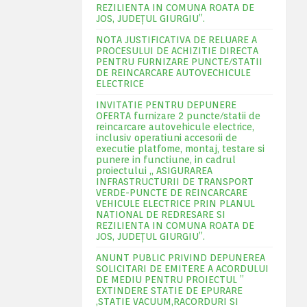
REZILIENTA IN COMUNA ROATA DE
JOS, JUDEŢUL GIURGIU”.
NOTA JUSTIFICATIVA DE RELUARE A
PROCESULUI DE ACHIZITIE DIRECTA
PENTRU FURNIZARE PUNCTE/STATII
DE REINCARCARE AUTOVECHICULE
ELECTRICE
INVITATIE PENTRU DEPUNERE
OFERTA furnizare 2 puncte/statii de
reincarcare autovehicule electrice,
inclusiv operatiuni accesorii de
executie platfome, montaj, testare si
punere in functiune, in cadrul
proiectului „ ASIGURAREA
INFRASTRUCTURII DE TRANSPORT
VERDE-PUNCTE DE REINCARCARE
VEHICULE ELECTRICE PRIN PLANUL
NATIONAL DE REDRESARE SI
REZILIENTA IN COMUNA ROATA DE
JOS, JUDEŢUL GIURGIU”.
ANUNT PUBLIC PRIVIND DEPUNEREA
SOLICITARI DE EMITERE A ACORDULUI
DE MEDIU PENTRU PROIECTUL ”
EXTINDERE STATIE DE EPURARE
,STATIE VACUUM,RACORDURI SI