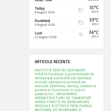
31°C
Today
2m/s
8 August 2026
33°C
Duminică
5m/s
9 August 2026
34°C
Luni
2m/s
10 August 2026
ARTICOLE RECENTE
INVITATIE PENTRU DEPUNERE
OFERTA furnizare 2 puncte/statii de
reincarcare autovehicule electrice,
inclusiv operatiuni accesorii de
executie platfome, montaj, testare si
punere in functiune, in cadrul
proiectului „ ASIGURAREA
INFRASTRUCTURII DE TRANSPORT
VERDE-PUNCTE DE REINCARCARE
VEHICULE ELECTRICE PRIN PLANUL
NATIONAL DE REDRESARE SI