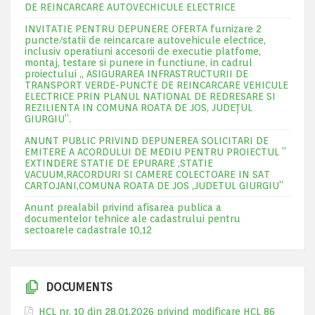
DE REINCARCARE AUTOVECHICULE ELECTRICE
INVITATIE PENTRU DEPUNERE OFERTA furnizare 2
puncte/statii de reincarcare autovehicule electrice,
inclusiv operatiuni accesorii de executie platfome,
montaj, testare si punere in functiune, in cadrul
proiectului „ ASIGURAREA INFRASTRUCTURII DE
TRANSPORT VERDE-PUNCTE DE REINCARCARE VEHICULE
ELECTRICE PRIN PLANUL NATIONAL DE REDRESARE SI
REZILIENTA IN COMUNA ROATA DE JOS, JUDEŢUL
GIURGIU”.
ANUNT PUBLIC PRIVIND DEPUNEREA SOLICITARI DE
EMITERE A ACORDULUI DE MEDIU PENTRU PROIECTUL ”
EXTINDERE STATIE DE EPURARE ,STATIE
VACUUM,RACORDURI SI CAMERE COLECTOARE IN SAT
CARTOJANI,COMUNA ROATA DE JOS ,JUDETUL GIURGIU”
Anunt prealabil privind afisarea publica a
documentelor tehnice ale cadastrului pentru
sectoarele cadastrale 10,12
DOCUMENTS
HCL nr. 10 din 28.01.2026 privind modificare HCL 86