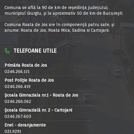
Comuna se află la 90 de km de reşedinţa judeţului,
municipiul Giurgiu, şi la aproximativ 50 de km de Bucureşti.
Comuna Roata de Jos are în componență patru sate, și
anume: Roata de Jos, Roata Mica, Sadina si Cartojani.
TELEFOANE UTILE
Primăria Roata de Jos
0246.266.115
Post Poliție Roata de Jos
0246.266.419
Școala Gimnaziala nr.1 - Roata de Jos
0246.266.062
Școala Gimnazială nr. 2 - Cartojani
0246.267.603
Enel - deranjamente
021.9291