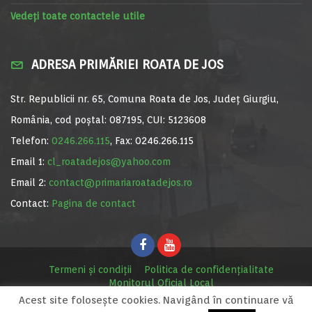
Vedeți toate contactele utile
ADRESA PRIMĂRIEI ROATA DE JOS
Str. Republicii nr. 65, Comuna Roata de Jos, Județ Giurgiu,
România, cod poștal: 087195, CUI: 5123608
Telefon:
0246.266.115
, Fax: 0246.266.115
Email 1:
cl_roatadejos@yahoo.com
Email 2:
contact@primariaroatadejos.ro
Contact:
Pagina de contact
Termeni și condiții
Politica de confidențialitate
Monitorul Oficial Local
Acest site foloseşte cookies. Navigând în continuare vă
© Primăria Roata de Jos, 2020. Site realizat de
MediaDigi.ro