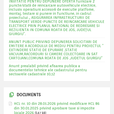
INVITATIE PENTRU DEPUNERE OFERTA furnizare 2
puncte/statii de reincarcare autovehicule electrice,
inclusiv operatiuni accesorii de executie platfome,
montaj, testare si punere in functiune, in cadrul
proiectului „ ASIGURAREA INFRASTRUCTURII DE
TRANSPORT VERDE-PUNCTE DE REINCARCARE VEHICULE
ELECTRICE PRIN PLANUL NATIONAL DE REDRESARE SI
REZILIENTA IN COMUNA ROATA DE JOS, JUDEŢUL
GIURGIU”.
ANUNT PUBLIC PRIVIND DEPUNEREA SOLICITARI DE
EMITERE A ACORDULUI DE MEDIU PENTRU PROIECTUL ”
EXTINDERE STATIE DE EPURARE ,STATIE
VACUUM,RACORDURI SI CAMERE COLECTOARE IN SAT
CARTOJANI,COMUNA ROATA DE JOS ,JUDETUL GIURGIU”
Anunt prealabil privind afisarea publica a
documentelor tehnice ale cadastrului pentru
sectoarele cadastrale 10,12
DOCUMENTS
HCL nr. 10 din 28.01.2026 privind modificare HCL 86
din 30.01.2025 privind aprobare taxe si impozite
locale 2026
(547 kB)