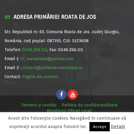
ADRESA PRIMĂRIEI ROATA DE JOS
Str. Republicii nr. 65, Comuna Roata de Jos, Județ Giurgiu,
România, cod poștal: 087195, CUI: 5123608
Telefon:
0246.266.115
, Fax: 0246.266.115
Email 1:
cl_roatadejos@yahoo.com
Email 2:
contact@primariaroatadejos.ro
Contact:
Pagina de contact
Termeni și condiții
Politica de confidențialitate
Monitorul Oficial Local
Acest site foloseşte cookies. Navigând în continuare vă
© Primăria Roata de Jos, 2020. Site realizat de
MediaDigi.ro
exprimaţi acordul asupra folosirii lor.
Detalii
Accept