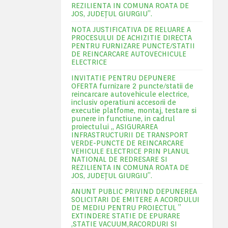
REZILIENTA IN COMUNA ROATA DE
JOS, JUDEŢUL GIURGIU”.
NOTA JUSTIFICATIVA DE RELUARE A
PROCESULUI DE ACHIZITIE DIRECTA
PENTRU FURNIZARE PUNCTE/STATII
DE REINCARCARE AUTOVECHICULE
ELECTRICE
INVITATIE PENTRU DEPUNERE
OFERTA furnizare 2 puncte/statii de
reincarcare autovehicule electrice,
inclusiv operatiuni accesorii de
executie platfome, montaj, testare si
punere in functiune, in cadrul
proiectului „ ASIGURAREA
INFRASTRUCTURII DE TRANSPORT
VERDE-PUNCTE DE REINCARCARE
VEHICULE ELECTRICE PRIN PLANUL
NATIONAL DE REDRESARE SI
REZILIENTA IN COMUNA ROATA DE
JOS, JUDEŢUL GIURGIU”.
ANUNT PUBLIC PRIVIND DEPUNEREA
SOLICITARI DE EMITERE A ACORDULUI
DE MEDIU PENTRU PROIECTUL ”
EXTINDERE STATIE DE EPURARE
,STATIE VACUUM,RACORDURI SI