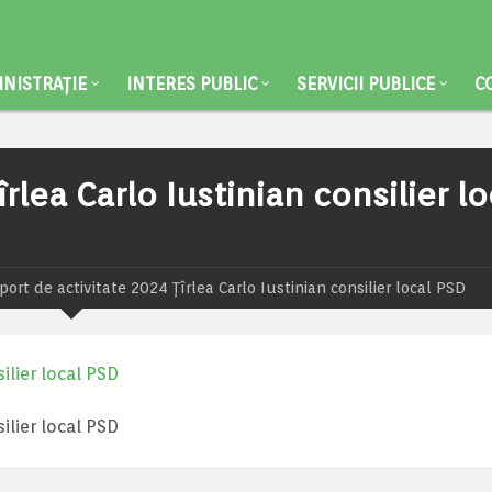
NISTRAȚIE
INTERES PUBLIC
SERVICII PUBLICE
C
rlea Carlo Iustinian consilier lo
port de activitate 2024 Țîrlea Carlo Iustinian consilier local PSD
ilier local PSD
ilier local PSD