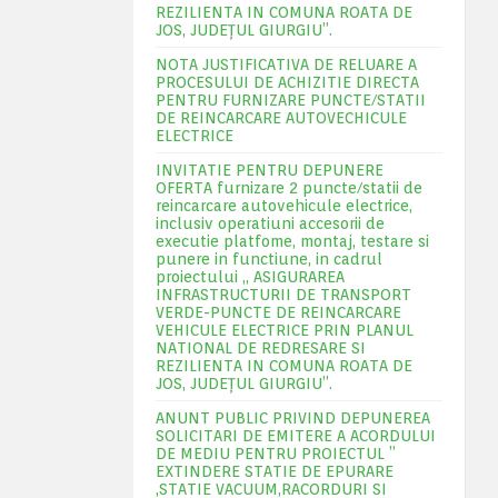
REZILIENTA IN COMUNA ROATA DE
JOS, JUDEŢUL GIURGIU”.
NOTA JUSTIFICATIVA DE RELUARE A
PROCESULUI DE ACHIZITIE DIRECTA
PENTRU FURNIZARE PUNCTE/STATII
DE REINCARCARE AUTOVECHICULE
ELECTRICE
INVITATIE PENTRU DEPUNERE
OFERTA furnizare 2 puncte/statii de
reincarcare autovehicule electrice,
inclusiv operatiuni accesorii de
executie platfome, montaj, testare si
punere in functiune, in cadrul
proiectului „ ASIGURAREA
INFRASTRUCTURII DE TRANSPORT
VERDE-PUNCTE DE REINCARCARE
VEHICULE ELECTRICE PRIN PLANUL
NATIONAL DE REDRESARE SI
REZILIENTA IN COMUNA ROATA DE
JOS, JUDEŢUL GIURGIU”.
ANUNT PUBLIC PRIVIND DEPUNEREA
SOLICITARI DE EMITERE A ACORDULUI
DE MEDIU PENTRU PROIECTUL ”
EXTINDERE STATIE DE EPURARE
,STATIE VACUUM,RACORDURI SI