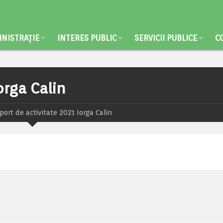
NISTRAȚIE
INTERES PUBLIC
SERVICII PUBLICE
C
orga Calin
port de activitate 2021 Iorga Calin