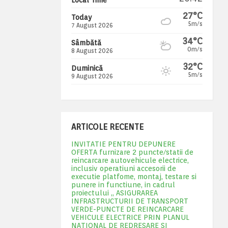
27°C
Today
5m/s
7 August 2026
34°C
Sâmbătă
0m/s
8 August 2026
32°C
Duminică
5m/s
9 August 2026
ARTICOLE RECENTE
INVITATIE PENTRU DEPUNERE
OFERTA furnizare 2 puncte/statii de
reincarcare autovehicule electrice,
inclusiv operatiuni accesorii de
executie platfome, montaj, testare si
punere in functiune, in cadrul
proiectului „ ASIGURAREA
INFRASTRUCTURII DE TRANSPORT
VERDE-PUNCTE DE REINCARCARE
VEHICULE ELECTRICE PRIN PLANUL
NATIONAL DE REDRESARE SI