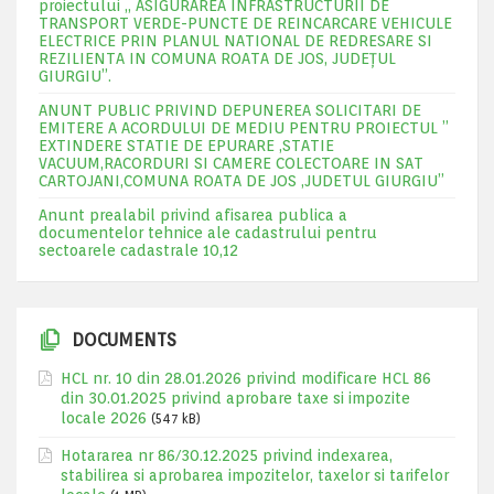
proiectului „ ASIGURAREA INFRASTRUCTURII DE
TRANSPORT VERDE-PUNCTE DE REINCARCARE VEHICULE
ELECTRICE PRIN PLANUL NATIONAL DE REDRESARE SI
REZILIENTA IN COMUNA ROATA DE JOS, JUDEŢUL
GIURGIU”.
ANUNT PUBLIC PRIVIND DEPUNEREA SOLICITARI DE
EMITERE A ACORDULUI DE MEDIU PENTRU PROIECTUL ”
EXTINDERE STATIE DE EPURARE ,STATIE
VACUUM,RACORDURI SI CAMERE COLECTOARE IN SAT
CARTOJANI,COMUNA ROATA DE JOS ,JUDETUL GIURGIU”
Anunt prealabil privind afisarea publica a
documentelor tehnice ale cadastrului pentru
sectoarele cadastrale 10,12
DOCUMENTS
HCL nr. 10 din 28.01.2026 privind modificare HCL 86
din 30.01.2025 privind aprobare taxe si impozite
locale 2026
(547 kB)
Hotararea nr 86/30.12.2025 privind indexarea,
stabilirea si aprobarea impozitelor, taxelor si tarifelor