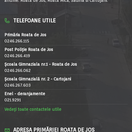
anume: Roata de Jos, Roata Mica, Sadina si Cartojani.
TELEFOANE UTILE
Primăria Roata de Jos
0246.266.115
Post Poliție Roata de Jos
0246.266.419
Școala Gimnaziala nr.1 - Roata de Jos
0246.266.062
Școala Gimnazială nr. 2 - Cartojani
0246.267.603
Enel - deranjamente
021.9291
Vedeți toate contactele utile
ADRESA PRIMĂRIEI ROATA DE JOS