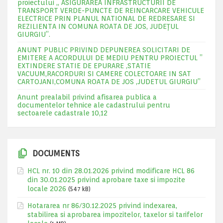
proiectului „ ASIGURAREA INFRASTRUCTURII DE
TRANSPORT VERDE-PUNCTE DE REINCARCARE VEHICULE
ELECTRICE PRIN PLANUL NATIONAL DE REDRESARE SI
REZILIENTA IN COMUNA ROATA DE JOS, JUDEŢUL
GIURGIU”.
ANUNT PUBLIC PRIVIND DEPUNEREA SOLICITARI DE
EMITERE A ACORDULUI DE MEDIU PENTRU PROIECTUL ”
EXTINDERE STATIE DE EPURARE ,STATIE
VACUUM,RACORDURI SI CAMERE COLECTOARE IN SAT
CARTOJANI,COMUNA ROATA DE JOS ,JUDETUL GIURGIU”
Anunt prealabil privind afisarea publica a
documentelor tehnice ale cadastrului pentru
sectoarele cadastrale 10,12
DOCUMENTS
HCL nr. 10 din 28.01.2026 privind modificare HCL 86
din 30.01.2025 privind aprobare taxe si impozite
locale 2026
(547 kB)
Hotararea nr 86/30.12.2025 privind indexarea,
stabilirea si aprobarea impozitelor, taxelor si tarifelor