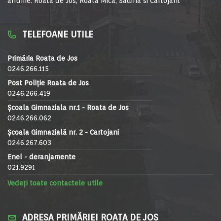
anume: Roata de Jos, Roata Mica, Sadina si Cartojani.
TELEFOANE UTILE
Primăria Roata de Jos
0246.266.115
Post Poliție Roata de Jos
0246.266.419
Școala Gimnaziala nr.1 - Roata de Jos
0246.266.062
Școala Gimnazială nr. 2 - Cartojani
0246.267.603
Enel - deranjamente
021.9291
Vedeți toate contactele utile
ADRESA PRIMĂRIEI ROATA DE JOS