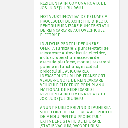
REZILIENTA IN COMUNA ROATA DE
JOS, JUDEŢUL GIURGIU”.
NOTA JUSTIFICATIVA DE RELUARE A
PROCESULUI DE ACHIZITIE DIRECTA
PENTRU FURNIZARE PUNCTE/STATII
DE REINCARCARE AUTOVECHICULE
ELECTRICE
INVITATIE PENTRU DEPUNERE
OFERTA furnizare 2 puncte/statii de
reincarcare autovehicule electrice,
inclusiv operatiuni accesorii de
executie platfome, montaj, testare si
punere in functiune, in cadrul
proiectului „ ASIGURAREA
INFRASTRUCTURII DE TRANSPORT
VERDE-PUNCTE DE REINCARCARE
VEHICULE ELECTRICE PRIN PLANUL
NATIONAL DE REDRESARE SI
REZILIENTA IN COMUNA ROATA DE
JOS, JUDEŢUL GIURGIU”.
ANUNT PUBLIC PRIVIND DEPUNEREA
SOLICITARI DE EMITERE A ACORDULUI
DE MEDIU PENTRU PROIECTUL ”
EXTINDERE STATIE DE EPURARE
,STATIE VACUUM,RACORDURI SI