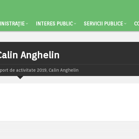
NISTRAȚIE
INTERES PUBLIC
SERVICII PUBLICE
C
Calin Anghelin
port de activitate 2019, Calin Anghelin