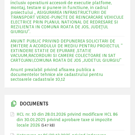
inclusiv operatiuni accesorii de executie platfome,
montaj, testare si punere in functiune, in cadrul
proiectului „ ASIGURAREA INFRASTRUCTURII DE
TRANSPORT VERDE-PUNCTE DE REINCARCARE VEHICULE
ELECTRICE PRIN PLANUL NATIONAL DE REDRESARE SI
REZILIENTA IN COMUNA ROATA DE JOS, JUDEŢUL
GIURGIU”.
ANUNT PUBLIC PRIVIND DEPUNEREA SOLICITARI DE
EMITERE A ACORDULUI DE MEDIU PENTRU PROIECTUL ”
EXTINDERE STATIE DE EPURARE ,STATIE
VACUUM,RACORDURI SI CAMERE COLECTOARE IN SAT
CARTOJANI,COMUNA ROATA DE JOS ,JUDETUL GIURGIU”
Anunt prealabil privind afisarea publica a
documentelor tehnice ale cadastrului pentru
sectoarele cadastrale 10,12
DOCUMENTS
HCL nr. 10 din 28.01.2026 privind modificare HCL 86
din 30.01.2025 privind aprobare taxe si impozite
locale 2026
(547 kB)