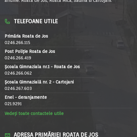
anume: Roata de Jos, Roata Mica, Sadina si Cartojani.
TELEFOANE UTILE
Primăria Roata de Jos
0246.266.115
Post Poliție Roata de Jos
0246.266.419
Școala Gimnaziala nr.1 - Roata de Jos
0246.266.062
Școala Gimnazială nr. 2 - Cartojani
0246.267.603
Enel - deranjamente
021.9291
Vedeți toate contactele utile
ADRESA PRIMĂRIEI ROATA DE JOS