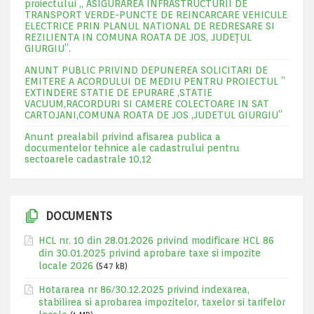
proiectului „ ASIGURAREA INFRASTRUCTURII DE
TRANSPORT VERDE-PUNCTE DE REINCARCARE VEHICULE
ELECTRICE PRIN PLANUL NATIONAL DE REDRESARE SI
REZILIENTA IN COMUNA ROATA DE JOS, JUDEŢUL
GIURGIU”.
ANUNT PUBLIC PRIVIND DEPUNEREA SOLICITARI DE
EMITERE A ACORDULUI DE MEDIU PENTRU PROIECTUL ”
EXTINDERE STATIE DE EPURARE ,STATIE
VACUUM,RACORDURI SI CAMERE COLECTOARE IN SAT
CARTOJANI,COMUNA ROATA DE JOS ,JUDETUL GIURGIU”
Anunt prealabil privind afisarea publica a
documentelor tehnice ale cadastrului pentru
sectoarele cadastrale 10,12
DOCUMENTS
HCL nr. 10 din 28.01.2026 privind modificare HCL 86
din 30.01.2025 privind aprobare taxe si impozite
locale 2026
(547 kB)
Hotararea nr 86/30.12.2025 privind indexarea,
stabilirea si aprobarea impozitelor, taxelor si tarifelor