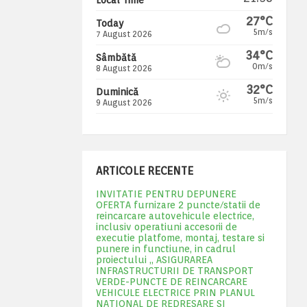
27°C
Today
5m/s
7 August 2026
34°C
Sâmbătă
0m/s
8 August 2026
32°C
Duminică
5m/s
9 August 2026
ARTICOLE RECENTE
INVITATIE PENTRU DEPUNERE
OFERTA furnizare 2 puncte/statii de
reincarcare autovehicule electrice,
inclusiv operatiuni accesorii de
executie platfome, montaj, testare si
punere in functiune, in cadrul
proiectului „ ASIGURAREA
INFRASTRUCTURII DE TRANSPORT
VERDE-PUNCTE DE REINCARCARE
VEHICULE ELECTRICE PRIN PLANUL
NATIONAL DE REDRESARE SI