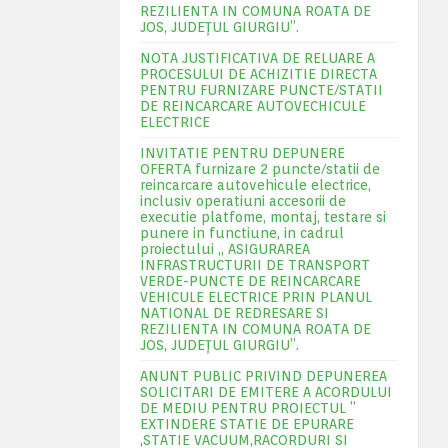
REZILIENTA IN COMUNA ROATA DE
JOS, JUDEŢUL GIURGIU”.
NOTA JUSTIFICATIVA DE RELUARE A
PROCESULUI DE ACHIZITIE DIRECTA
PENTRU FURNIZARE PUNCTE/STATII
DE REINCARCARE AUTOVECHICULE
ELECTRICE
INVITATIE PENTRU DEPUNERE
OFERTA furnizare 2 puncte/statii de
reincarcare autovehicule electrice,
inclusiv operatiuni accesorii de
executie platfome, montaj, testare si
punere in functiune, in cadrul
proiectului „ ASIGURAREA
INFRASTRUCTURII DE TRANSPORT
VERDE-PUNCTE DE REINCARCARE
VEHICULE ELECTRICE PRIN PLANUL
NATIONAL DE REDRESARE SI
REZILIENTA IN COMUNA ROATA DE
JOS, JUDEŢUL GIURGIU”.
ANUNT PUBLIC PRIVIND DEPUNEREA
SOLICITARI DE EMITERE A ACORDULUI
DE MEDIU PENTRU PROIECTUL ”
EXTINDERE STATIE DE EPURARE
,STATIE VACUUM,RACORDURI SI