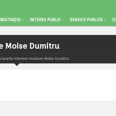
NISTRAȚIE
INTERES PUBLIC
SERVICII PUBLICE
C
re Moise Dumitru
claratie interese incetare Moise Dumitru