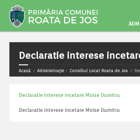
ADMI
Declaratie interese inceta
Acasă
Administrație
Consiliul Local Roata de Jos
De
Declaratie interese incetare Moise Dumitru
Declaratie interese incetare Moise Dumitru