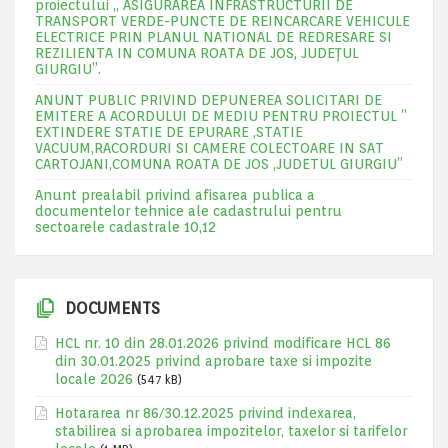
proiectului „ ASIGURAREA INFRASTRUCTURII DE
TRANSPORT VERDE-PUNCTE DE REINCARCARE VEHICULE
ELECTRICE PRIN PLANUL NATIONAL DE REDRESARE SI
REZILIENTA IN COMUNA ROATA DE JOS, JUDEŢUL
GIURGIU”.
ANUNT PUBLIC PRIVIND DEPUNEREA SOLICITARI DE
EMITERE A ACORDULUI DE MEDIU PENTRU PROIECTUL ”
EXTINDERE STATIE DE EPURARE ,STATIE
VACUUM,RACORDURI SI CAMERE COLECTOARE IN SAT
CARTOJANI,COMUNA ROATA DE JOS ,JUDETUL GIURGIU”
Anunt prealabil privind afisarea publica a
documentelor tehnice ale cadastrului pentru
sectoarele cadastrale 10,12
DOCUMENTS
HCL nr. 10 din 28.01.2026 privind modificare HCL 86
din 30.01.2025 privind aprobare taxe si impozite
locale 2026
(547 kB)
Hotararea nr 86/30.12.2025 privind indexarea,
stabilirea si aprobarea impozitelor, taxelor si tarifelor