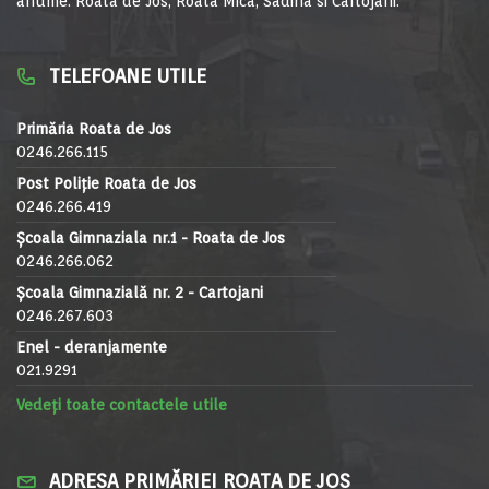
anume: Roata de Jos, Roata Mica, Sadina si Cartojani.
TELEFOANE UTILE
Primăria Roata de Jos
0246.266.115
Post Poliție Roata de Jos
0246.266.419
Școala Gimnaziala nr.1 - Roata de Jos
0246.266.062
Școala Gimnazială nr. 2 - Cartojani
0246.267.603
Enel - deranjamente
021.9291
Vedeți toate contactele utile
ADRESA PRIMĂRIEI ROATA DE JOS