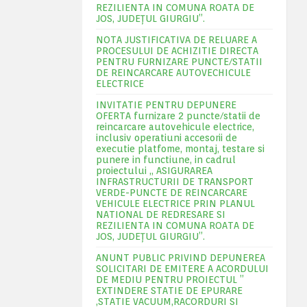
REZILIENTA IN COMUNA ROATA DE
JOS, JUDEŢUL GIURGIU”.
NOTA JUSTIFICATIVA DE RELUARE A
PROCESULUI DE ACHIZITIE DIRECTA
PENTRU FURNIZARE PUNCTE/STATII
DE REINCARCARE AUTOVECHICULE
ELECTRICE
INVITATIE PENTRU DEPUNERE
OFERTA furnizare 2 puncte/statii de
reincarcare autovehicule electrice,
inclusiv operatiuni accesorii de
executie platfome, montaj, testare si
punere in functiune, in cadrul
proiectului „ ASIGURAREA
INFRASTRUCTURII DE TRANSPORT
VERDE-PUNCTE DE REINCARCARE
VEHICULE ELECTRICE PRIN PLANUL
NATIONAL DE REDRESARE SI
REZILIENTA IN COMUNA ROATA DE
JOS, JUDEŢUL GIURGIU”.
ANUNT PUBLIC PRIVIND DEPUNEREA
SOLICITARI DE EMITERE A ACORDULUI
DE MEDIU PENTRU PROIECTUL ”
EXTINDERE STATIE DE EPURARE
,STATIE VACUUM,RACORDURI SI