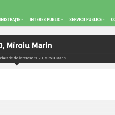
NISTRAȚIE
INTERES PUBLIC
SERVICII PUBLICE
C
0, Miroiu Marin
claratie de interese 2020, Miroiu Marin