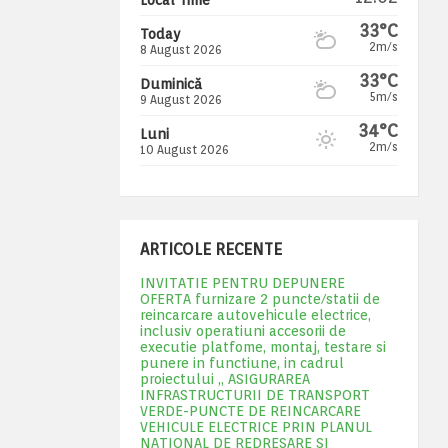
33°C
Today
2m/s
8 August 2026
33°C
Duminică
5m/s
9 August 2026
34°C
Luni
2m/s
10 August 2026
ARTICOLE RECENTE
INVITATIE PENTRU DEPUNERE
OFERTA furnizare 2 puncte/statii de
reincarcare autovehicule electrice,
inclusiv operatiuni accesorii de
executie platfome, montaj, testare si
punere in functiune, in cadrul
proiectului „ ASIGURAREA
INFRASTRUCTURII DE TRANSPORT
VERDE-PUNCTE DE REINCARCARE
VEHICULE ELECTRICE PRIN PLANUL
NATIONAL DE REDRESARE SI