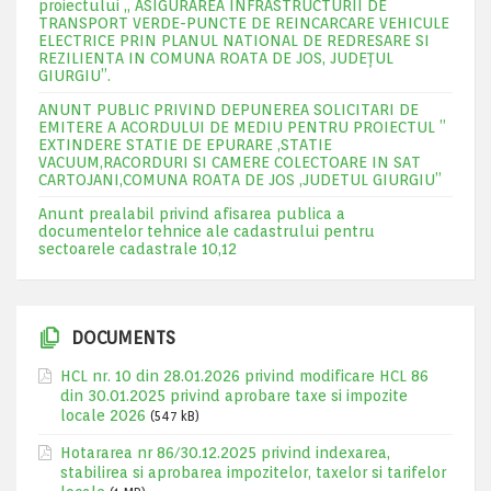
proiectului „ ASIGURAREA INFRASTRUCTURII DE
TRANSPORT VERDE-PUNCTE DE REINCARCARE VEHICULE
ELECTRICE PRIN PLANUL NATIONAL DE REDRESARE SI
REZILIENTA IN COMUNA ROATA DE JOS, JUDEŢUL
GIURGIU”.
ANUNT PUBLIC PRIVIND DEPUNEREA SOLICITARI DE
EMITERE A ACORDULUI DE MEDIU PENTRU PROIECTUL ”
EXTINDERE STATIE DE EPURARE ,STATIE
VACUUM,RACORDURI SI CAMERE COLECTOARE IN SAT
CARTOJANI,COMUNA ROATA DE JOS ,JUDETUL GIURGIU”
Anunt prealabil privind afisarea publica a
documentelor tehnice ale cadastrului pentru
sectoarele cadastrale 10,12
DOCUMENTS
HCL nr. 10 din 28.01.2026 privind modificare HCL 86
din 30.01.2025 privind aprobare taxe si impozite
locale 2026
(547 kB)
Hotararea nr 86/30.12.2025 privind indexarea,
stabilirea si aprobarea impozitelor, taxelor si tarifelor