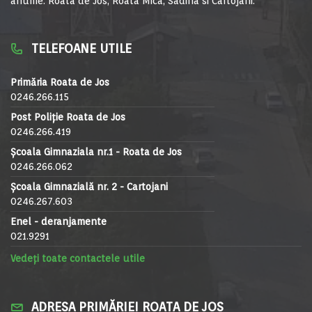
anume: Roata de Jos, Roata Mica, Sadina si Cartojani.
TELEFOANE UTILE
Primăria Roata de Jos
0246.266.115
Post Poliție Roata de Jos
0246.266.419
Școala Gimnaziala nr.1 - Roata de Jos
0246.266.062
Școala Gimnazială nr. 2 - Cartojani
0246.267.603
Enel - deranjamente
021.9291
Vedeți toate contactele utile
ADRESA PRIMĂRIEI ROATA DE JOS