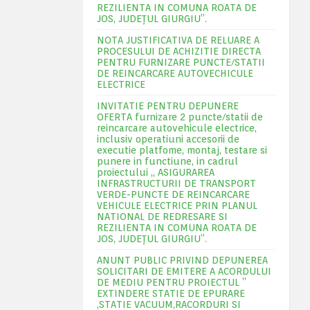
REZILIENTA IN COMUNA ROATA DE
JOS, JUDEŢUL GIURGIU”.
NOTA JUSTIFICATIVA DE RELUARE A
PROCESULUI DE ACHIZITIE DIRECTA
PENTRU FURNIZARE PUNCTE/STATII
DE REINCARCARE AUTOVECHICULE
ELECTRICE
INVITATIE PENTRU DEPUNERE
OFERTA furnizare 2 puncte/statii de
reincarcare autovehicule electrice,
inclusiv operatiuni accesorii de
executie platfome, montaj, testare si
punere in functiune, in cadrul
proiectului „ ASIGURAREA
INFRASTRUCTURII DE TRANSPORT
VERDE-PUNCTE DE REINCARCARE
VEHICULE ELECTRICE PRIN PLANUL
NATIONAL DE REDRESARE SI
REZILIENTA IN COMUNA ROATA DE
JOS, JUDEŢUL GIURGIU”.
ANUNT PUBLIC PRIVIND DEPUNEREA
SOLICITARI DE EMITERE A ACORDULUI
DE MEDIU PENTRU PROIECTUL ”
EXTINDERE STATIE DE EPURARE
,STATIE VACUUM,RACORDURI SI