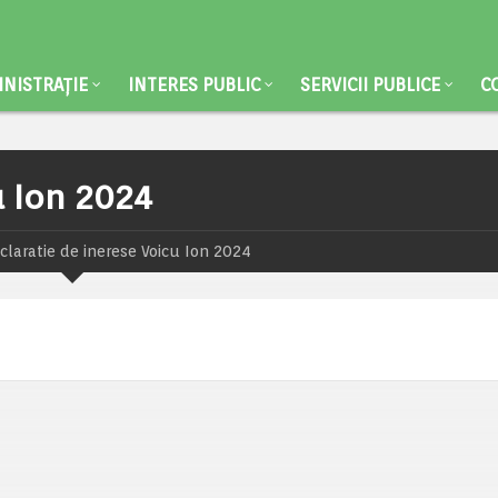
NISTRAȚIE
INTERES PUBLIC
SERVICII PUBLICE
C
u Ion 2024
claratie de inerese Voicu Ion 2024