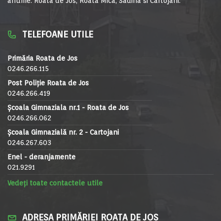
anume: Roata de Jos, Roata Mica, Sadina si Cartojani.
TELEFOANE UTILE
Primăria Roata de Jos
0246.266.115
Post Poliție Roata de Jos
0246.266.419
Școala Gimnaziala nr.1 - Roata de Jos
0246.266.062
Școala Gimnazială nr. 2 - Cartojani
0246.267.603
Enel - deranjamente
021.9291
Vedeți toate contactele utile
ADRESA PRIMĂRIEI ROATA DE JOS