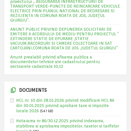
proiectului „ ASIGURAREA INFRASTRUCTURII DE
TRANSPORT VERDE-PUNCTE DE REINCARCARE VEHICULE
ELECTRICE PRIN PLANUL NATIONAL DE REDRESARE SI
REZILIENTA IN COMUNA ROATA DE JOS, JUDEŢUL
GIURGIU”.
ANUNT PUBLIC PRIVIND DEPUNEREA SOLICITARI DE
EMITERE A ACORDULUI DE MEDIU PENTRU PROIECTUL ”
EXTINDERE STATIE DE EPURARE ,STATIE
VACUUM,RACORDURI SI CAMERE COLECTOARE IN SAT
CARTOJANI,COMUNA ROATA DE JOS ,JUDETUL GIURGIU”
Anunt prealabil privind afisarea publica a
documentelor tehnice ale cadastrului pentru
sectoarele cadastrale 10,12
DOCUMENTS
HCL nr. 10 din 28.01.2026 privind modificare HCL 86
din 30.01.2025 privind aprobare taxe si impozite
locale 2026
(547 kB)
Hotararea nr 86/30.12.2025 privind indexarea,
stabilirea si aprobarea impozitelor, taxelor si tarifelor