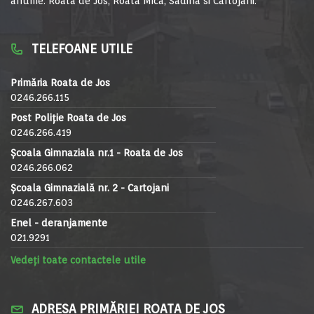
anume: Roata de Jos, Roata Mica, Sadina si Cartojani.
TELEFOANE UTILE
Primăria Roata de Jos
0246.266.115
Post Poliție Roata de Jos
0246.266.419
Școala Gimnaziala nr.1 - Roata de Jos
0246.266.062
Școala Gimnazială nr. 2 - Cartojani
0246.267.603
Enel - deranjamente
021.9291
Vedeți toate contactele utile
ADRESA PRIMĂRIEI ROATA DE JOS