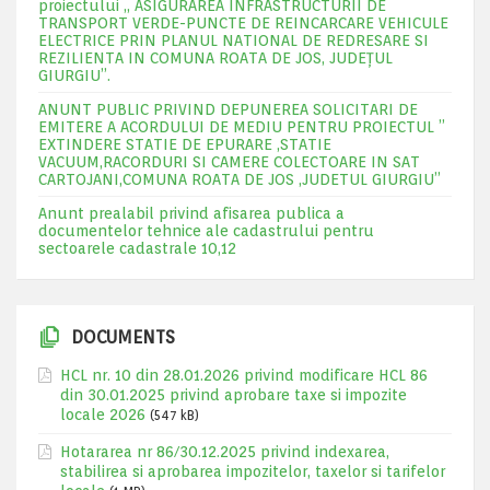
proiectului „ ASIGURAREA INFRASTRUCTURII DE
TRANSPORT VERDE-PUNCTE DE REINCARCARE VEHICULE
ELECTRICE PRIN PLANUL NATIONAL DE REDRESARE SI
REZILIENTA IN COMUNA ROATA DE JOS, JUDEŢUL
GIURGIU”.
ANUNT PUBLIC PRIVIND DEPUNEREA SOLICITARI DE
EMITERE A ACORDULUI DE MEDIU PENTRU PROIECTUL ”
EXTINDERE STATIE DE EPURARE ,STATIE
VACUUM,RACORDURI SI CAMERE COLECTOARE IN SAT
CARTOJANI,COMUNA ROATA DE JOS ,JUDETUL GIURGIU”
Anunt prealabil privind afisarea publica a
documentelor tehnice ale cadastrului pentru
sectoarele cadastrale 10,12
DOCUMENTS
HCL nr. 10 din 28.01.2026 privind modificare HCL 86
din 30.01.2025 privind aprobare taxe si impozite
locale 2026
(547 kB)
Hotararea nr 86/30.12.2025 privind indexarea,
stabilirea si aprobarea impozitelor, taxelor si tarifelor